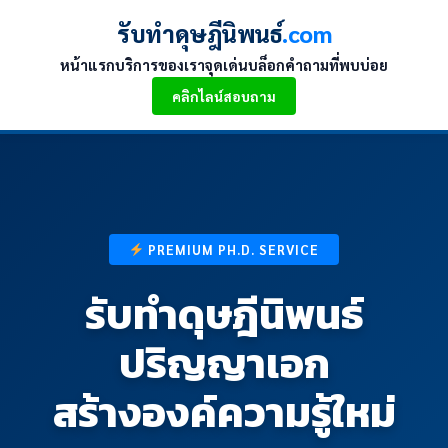
Skip
รับทำดุษฎีนิพนธ์ วิเคราะห์
รับทำดุษฎีนิพนธ์
.com
to
สถิติขั้นสูง ราคายุติธรรม เชื่อ
content
หน้าแรก
บริการของเรา
จุดเด่น
บล็อก
คำถามที่พบบ่อย
ถือได้ - รับทำดุษฎีนิพนธ์.com
คลิกไลน์สอบถาม
PREMIUM PH.D. SERVICE
รับทำดุษฎีนิพนธ์
ปริญญาเอก
สร้างองค์ความรู้ใหม่