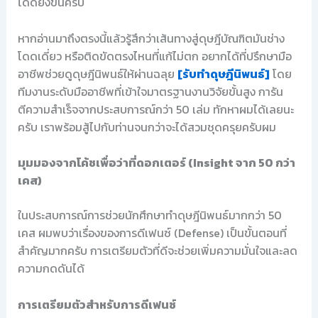
ได้ดียิ่งขึ้นครับ
หากอ่านมาถึงตรงนี้แล้วรู้สึกว่าเส้นทางสู่ดุษฎีบัณฑิตมันช่าง
โดดเดี่ยว หรือติดขัดตรงไหนที่แก้ไม่ตก อยากได้ที่ปรึกษามือ
อาชีพช่วยดูดุษฎีนิพนธ์ให้ผ่านฉลุย
[รับทำดุษฎีนิพนธ์]
โดย
ทีมงานระดับมืออาชีพที่เข้าใจมาตรฐานงานวิจัยขั้นสูง การัน
ตีความสำเร็จจากประสบการณ์กว่า 50 เล่ม ทักหาผมได้เลยนะ
ครับ เราพร้อมสู้ไปกับท่านจนกว่าจะได้สวมชุดครุยครับผม
มุมมองจากโค้ชเพื่อว่าที่ดอกเตอร์ (Insight จาก 50 กว่า
เคส)
ในประสบการณ์การช่วยนักศึกษาทำดุษฎีนิพนธ์มากกว่า 50
เคส ผมพบว่าเรื่องของการดีเฟนซ์ (Defense) เป็นขั้นตอนที่
สำคัญมากครับ การเตรียมตัวที่ดีจะช่วยเพิ่มความมั่นใจและลด
ความกดดันได้
การเตรียมตัวสำหรับการดีเฟนซ์