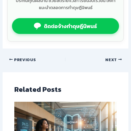
ประกันคุณผลงาน ช่วยลดระยะเวลา เรียนจบเร็วขึ้น ให้คำ
แนะนำตลอดการทำดุษฎีนิพนธ์
ติดต่อจ้างทำดุษฎีนิพนธ์
PREVIOUS
NEXT
Related Posts