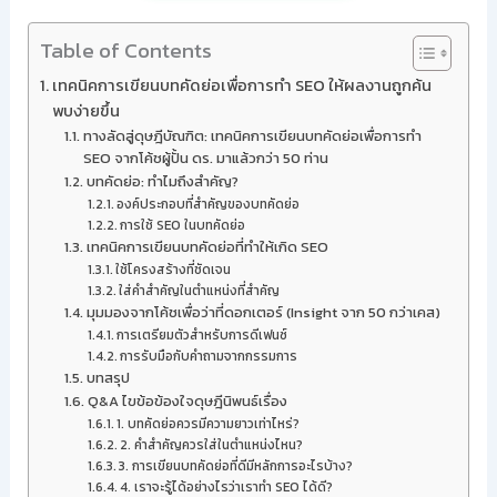
Table of Contents
เทคนิคการเขียนบทคัดย่อเพื่อการทำ SEO ให้ผลงานถูกค้น
พบง่ายขึ้น
ทางลัดสู่ดุษฎีบัณฑิต: เทคนิคการเขียนบทคัดย่อเพื่อการทำ
SEO จากโค้ชผู้ปั้น ดร. มาแล้วกว่า 50 ท่าน
บทคัดย่อ: ทำไมถึงสำคัญ?
องค์ประกอบที่สำคัญของบทคัดย่อ
การใช้ SEO ในบทคัดย่อ
เทคนิคการเขียนบทคัดย่อที่ทำให้เกิด SEO
ใช้โครงสร้างที่ชัดเจน
ใส่คำสำคัญในตำแหน่งที่สำคัญ
มุมมองจากโค้ชเพื่อว่าที่ดอกเตอร์ (Insight จาก 50 กว่าเคส)
การเตรียมตัวสำหรับการดีเฟนซ์
การรับมือกับคำถามจากกรรมการ
บทสรุป
Q&A ไขข้อข้องใจดุษฎีนิพนธ์เรื่อง
1. บทคัดย่อควรมีความยาวเท่าไหร่?
2. คำสำคัญควรใส่ในตำแหน่งไหน?
3. การเขียนบทคัดย่อที่ดีมีหลักการอะไรบ้าง?
4. เราจะรู้ได้อย่างไรว่าเราทำ SEO ได้ดี?