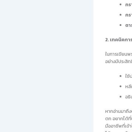
กร
กร
ตา
2. เทคนิคกา
ในการเขียนพรร
อย่างมีประสิ
ใช้
หลี
อธ
หากอ่านมาถึงตร
ตก อยากได้ที่
มืออาชีพที่เข