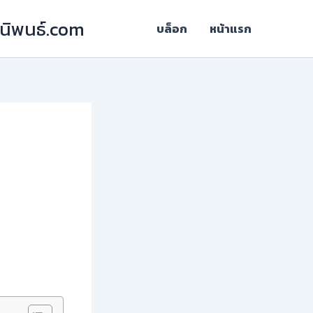
ฎีนิพนธ์.com
บล็อก
หน้าแรก