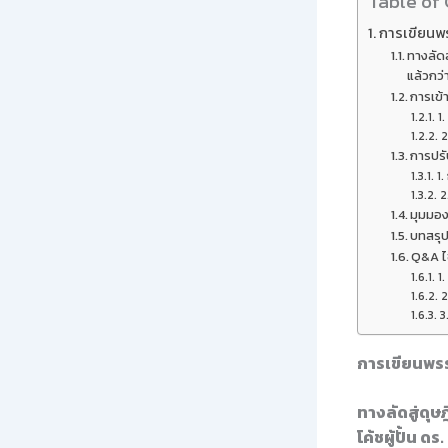
Table of
การเขียนพ
ทางลัดส
แล้วกว่
การเข้
1
2
การปร
1.
2
มุมมอง
บทสรุ
Q&A ไข
1
2
3
การเขียนพรร
ทางลัดสู่ดุ
โค้ชผู้ปั้น ด