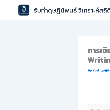
Skip
รับทำดุษฎีนิพนธ์ วิเคราะห์สถิต
to
content
การเขี
Writi
By
รับทำดุษฎีน