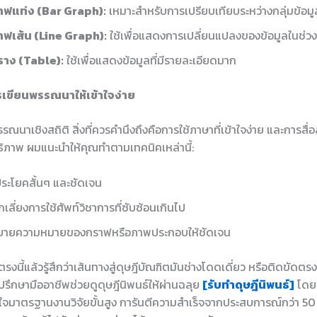
าฟแท่ง (Bar Graph):
เหมาะสำหรับการเปรียบเทียบระหว่างกลุ่มข้อมู
าฟเส้น (Line Graph):
ใช้เพื่อแสดงการเปลี่ยนแปลงของข้อมูลในช่ว
ราง (Table):
ใช้เพื่อแสดงข้อมูลที่มีรายละเอียดมาก
รเขียนพรรณนาให้เข้าใจง่าย
ณนาเชิงสถิติ สิ่งที่ควรคำนึงถึงคือการใช้ภาษาที่เข้าใจง่าย และการสื่
ทธิภาพ ผมแนะนำให้คุณทำตามเทคนิคเหล่านี้:
ประโยคสั้นๆ และชัดเจน
กเลี่ยงการใช้ศัพท์วิชาการที่ซับซ้อนเกินไป
ิบายความหมายของกราฟหรือภาพประกอบให้ชัดเจน
งนี้แล้วรู้สึกว่าเส้นทางสู่ดุษฎีบัณฑิตมันช่างโดดเดี่ยว หรือติดขัดตรงไ
ปรึกษามืออาชีพช่วยดูดุษฎีนิพนธ์ให้ผ่านฉลุย
[รับทำดุษฎีนิพนธ์]
โดยท
้าใจมาตรฐานงานวิจัยขั้นสูง การันตีความสำเร็จจากประสบการณ์กว่า 50