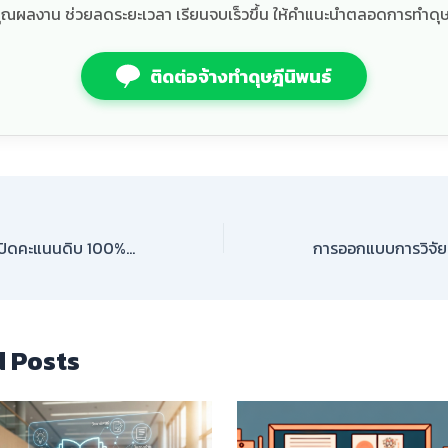
ุณผลงาน ช่วยลดระยะเวลา เรียนจบเร็วขึ้น ให้คำแนะนำตลอดการทำดุษ
ติดต่อจ้างทำดุษฎีนิพนธ์
ConforAll จี้ กกต.เปิดคะแนนดิบ 100% ทั้งเลือกตั้ง-ประชามติ ท่ามกลางข้อกังขา
d Posts