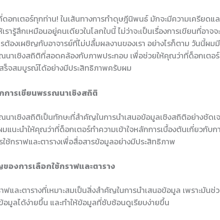
าที่ดอกเตอร์ทุกท่าน! ในเส้นทางการทำดุษฎีนิพนธ์ มักจะมีความเครียดแ
เรารู้สึกเหมือนอยู่คนเดียวในโลกใบนี้ ไม่ว่าจะเป็นเรื่องการเขียนที่อาจจ
รต้องเผชิญกับอาจารย์ที่ไม่ปลื้มผลงานของเรา อย่างไรก็ตาม วันนี้ผมม
นาเชิงสถิติที่สอดคล้องกับภาพประกอบ เพื่อช่วยให้คุณว่าที่ด็อกเตอ
เสร็จสมบูรณ์ได้อย่างมีประสิทธิภาพครับผม
ักการเขียนพรรณนาเชิงสถิติ
นาเชิงสถิติเป็นทักษะที่สำคัญในการนำเสนอข้อมูลเชิงสถิติอย่างชัดเ
้ ผมแนะนำให้คุณว่าที่ด็อกเตอร์ทำความเข้าใจหลักการเบื้องต้นเกี่ยวกับกา
ารใช้กราฟและตารางเพื่อสื่อสารข้อมูลอย่างมีประสิทธิภาพ
ัญของการเลือกใช้กราฟและตาราง
าฟและตารางที่เหมาะสมเป็นสิ่งสำคัญในการนำเสนอข้อมูล เพราะมันช่วยใ
อมูลได้ง่ายขึ้น และทำให้ข้อมูลที่ซับซ้อนดูเรียบง่ายขึ้น