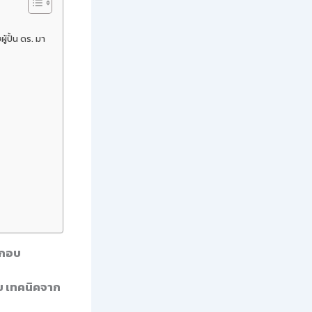
้ปั้น ดร. มา
ะกอบ
บ เทคนิคจาก