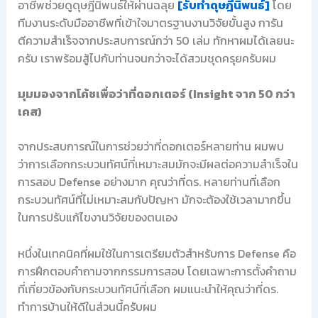
อาชีพช่วยดูดุษฎีนิพนธ์ให้ผ่านฉลุย
[รับทำดุษฎีนิพนธ์]
โดย
ทีมงานระดับมืออาชีพที่เข้าใจมาตรฐานงานวิจัยขั้นสูง การัน
ตีความสำเร็จจากประสบการณ์กว่า 50 เล่ม ทักหาผมได้เลยนะ
ครับ เราพร้อมสู้ไปกับท่านจนกว่าจะได้สวมชุดครุยครับผม
มุมมองจากโค้ชเพื่อว่าที่ดอกเตอร์ (Insight จาก 50 กว่า
เคส)
จากประสบการณ์ในการช่วยว่าที่ดอกเตอร์หลายท่าน ผมพบ
ว่าการเลือกกระบวนทัศน์ที่เหมาะสมมักจะมีผลต่อความสำเร็จใน
การสอบ Defense อย่างมาก คุณว่าที่ดร. หลายท่านที่เลือก
กระบวนทัศน์ที่ไม่เหมาะสมกับปัญหา มักจะต้องใช้เวลามากขึ้น
ในการปรับแก้ไขงานวิจัยของตนเอง
หนึ่งในเทคนิคที่ผมใช้ในการเตรียมตัวสำหรับการ Defense คือ
การฝึกตอบคำถามจากกรรมการสอบ โดยเฉพาะการตั้งคำถาม
ที่เกี่ยวข้องกับกระบวนทัศน์ที่เลือก ผมแนะนำให้คุณว่าที่ดร.
ทำการบ้านให้ดีในส่วนนี้ครับผม