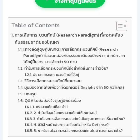
จ้างทำดุษฎีนิพนธ์
Table of Contents
การเลือกกระบวนทัศน์ (Research Paradigm) ที่สอดคล้อง
กับธรรมชาติของปัญหา
[ทางลัดสู่ดุษฎีบัณฑิต] การเลือกกระบวนทัศน์ (Research
Paradigm) ที่สอดคล้องกับธรรมชาติของปัญหา + เทคนิคจาก
โค้ชผู้ปั้น ดร. มาแล้วกว่า 50 ท่าน
ทำไมการเลือกกระบวนทัศน์ถึงสำคัญในการทำวิจัย?
ประเภทของกระบวนทัศน์ที่มีอยู่
วิธีการเลือกกระบวนทัศน์ที่เหมาะสม
มุมมองจากโค้ชเพื่อว่าที่ดอกเตอร์ (Insight จาก 50 กว่าเคส)
บทสรุป
Q&A ไขข้อข้องใจดุษฎีนิพนธ์เรื่อง
1. กระบวนทัศน์คืออะไร?
2. ทำไมต้องเลือกกระบวนทัศน์ให้เหมาะสม?
3. ถ้าต้องการเลือกกระบวนทัศน์เชิงคุณภาพ ควรเริ่มจากไหน?
4. มีวิธีไหนบ้างในการเตรียมตัวสำหรับ Defense?
5. หากไม่แน่ใจว่าควรเลือกกระบวนทัศน์ใดดี ควรทำอย่างไร?