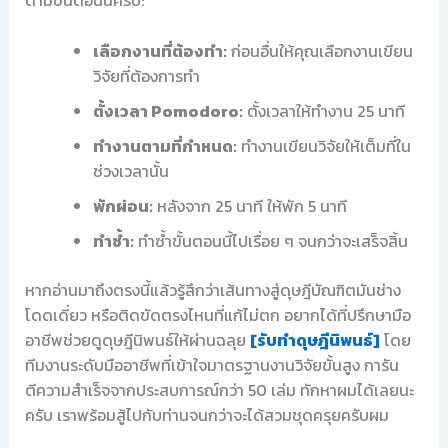
ตามขั้นตอนนี้ครับ:
เลือกงานที่ต้องทำ:
ก่อนอื่นให้คุณเลือกงานเขียน
วิจัยที่ต้องการทำ
ตั้งเวลา Pomodoro:
ตั้งเวลาให้ทำงาน 25 นาที
ทำงานตามที่กำหนด:
ทำงานเขียนวิจัยให้เต็มที่ใน
ช่วงเวลานั้น
พักผ่อน:
หลังจาก 25 นาที ให้พัก 5 นาที
ทำซ้ำ:
ทำซ้ำขั้นตอนนี้ไปเรื่อย ๆ จนกว่าจะเสร็จสิ้น
หากอ่านมาถึงตรงนี้แล้วรู้สึกว่าเส้นทางสู่ดุษฎีบัณฑิตมันช่าง
โดดเดี่ยว หรือติดขัดตรงไหนที่แก้ไม่ตก อยากได้ที่ปรึกษามือ
อาชีพช่วยดูดุษฎีนิพนธ์ให้ผ่านฉลุย
[รับทำดุษฎีนิพนธ์]
โดย
ทีมงานระดับมืออาชีพที่เข้าใจมาตรฐานงานวิจัยขั้นสูง การัน
ตีความสำเร็จจากประสบการณ์กว่า 50 เล่ม ทักหาผมได้เลยนะ
ครับ เราพร้อมสู้ไปกับท่านจนกว่าจะได้สวมชุดครุยครับผม