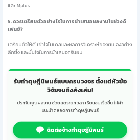
และ Mplus
5. ควรเตรียมตัวอย่างไรในการนำเสนอผลงานในช่วงดี
เฟนซ์?
เตรียมตัวให้ดี เข้าใจโมเดลและผลการวิเคราะห์ของตนเองอย่าง
ลึกซึ้ง และมั่นใจในการนำเสนอครับผม
รับทำดุษฎีนิพนธ์แบบครบวงจร ตั้งแต่หัวข้อ
วิจัยจนถึงส่งเล่ม!
ประกันคุณผลงาน ช่วยลดระยะเวลา เรียนจบเร็วขึ้น ให้คำ
แนะนำตลอดการทำดุษฎีนิพนธ์
ติดต่อจ้างทำดุษฎีนิพนธ์