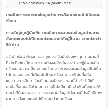
5. วิธีการวิเคราะห์ข้อมูลที่ได้มีอะไรบ้าง?
เทคนิคการรวบรวมข้อมูลผ่านการสังเกตแบบไม่เปิดเผย
ตัวตน
ทางลัดสู่ดุษฎีบัณฑิต: เทคนิคการรวบรวมข้อมูลผ่านการ
สังเกตแบบไม่เปิดเผยตัวตนจากโค้ชผู้ปั้น ดร. มาแล้วกว่า
50 ท่าน
สวัสดีครับ ว่าที่ดอกเตอร์ทุกท่าน! วันนี้โค้ชจะพาทุกท่านมาขยี้
Pain Point ที่หลาย ๆ คนต้องเผชิญในช่วงทำดุษฎีนิพนธ์กัน
ครับผม ไม่ว่าจะเป็นความเครียดจากการรวบรวมข้อมูลที่ไม่เป็น
ไปตามแผน งานที่เดินไม่ไปไหน หรืออาจารย์ที่ไม่ปลื้มกับ
แนวทางการศึกษา ใครที่เคยเจอปัญหาเหล่านี้บ้าง? ถ้ามีให้
ยกมือขึ้นเลยครับ! ในบทความนี้โค้ชมีเทคนิคสำคัญที่จะช่วยให้
คุณว่าที่ด็อกเตอร์สามารถรวบรวมข้อมูลได้อย่างมีประสิทธิภาพ
ผ่านการสังเกตแบบไม่เปิดเผยตัวตนครับผม