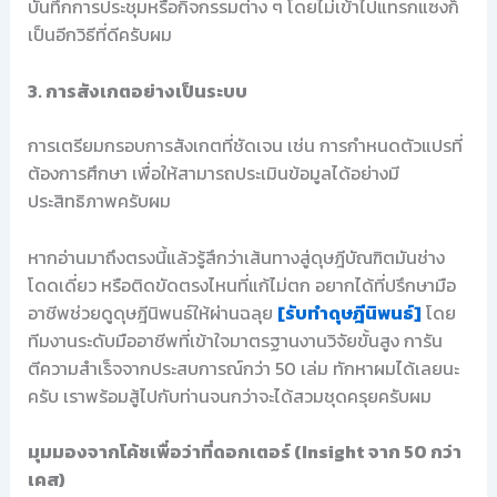
บันทึกการประชุมหรือกิจกรรมต่าง ๆ โดยไม่เข้าไปแทรกแซงก็
เป็นอีกวิธีที่ดีครับผม
3. การสังเกตอย่างเป็นระบบ
การเตรียมกรอบการสังเกตที่ชัดเจน เช่น การกำหนดตัวแปรที่
ต้องการศึกษา เพื่อให้สามารถประเมินข้อมูลได้อย่างมี
ประสิทธิภาพครับผม
หากอ่านมาถึงตรงนี้แล้วรู้สึกว่าเส้นทางสู่ดุษฎีบัณฑิตมันช่าง
โดดเดี่ยว หรือติดขัดตรงไหนที่แก้ไม่ตก อยากได้ที่ปรึกษามือ
อาชีพช่วยดูดุษฎีนิพนธ์ให้ผ่านฉลุย
[รับทำดุษฎีนิพนธ์]
โดย
ทีมงานระดับมืออาชีพที่เข้าใจมาตรฐานงานวิจัยขั้นสูง การัน
ตีความสำเร็จจากประสบการณ์กว่า 50 เล่ม ทักหาผมได้เลยนะ
ครับ เราพร้อมสู้ไปกับท่านจนกว่าจะได้สวมชุดครุยครับผม
มุมมองจากโค้ชเพื่อว่าที่ดอกเตอร์ (Insight จาก 50 กว่า
เคส)