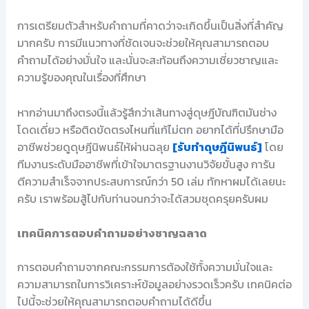
การเตรียมตัวสำหรับคำถามที่คาดว่าจะเกิดขึ้นเป็นสิ่งที่สำคัญ
มากครับ การมีแนวทางที่ชัดเจนจะช่วยให้คุณสามารถตอบ
คำถามได้อย่างมั่นใจ และนั่นจะสะท้อนถึงความเชี่ยวชาญและ
ความรู้ของคุณในเรื่องที่ศึกษา
หากอ่านมาถึงตรงนี้แล้วรู้สึกว่าเส้นทางสู่ดุษฎีบัณฑิตมันช่าง
โดดเดี่ยว หรือติดขัดตรงไหนที่แก้ไม่ตก อยากได้ที่ปรึกษามือ
อาชีพช่วยดูดุษฎีนิพนธ์ให้ผ่านฉลุย
[รับทำดุษฎีนิพนธ์]
โดย
ทีมงานระดับมืออาชีพที่เข้าใจมาตรฐานงานวิจัยขั้นสูง การัน
ตีความสำเร็จจากประสบการณ์กว่า 50 เล่ม ทักหาผมได้เลยนะ
ครับ เราพร้อมสู้ไปกับท่านจนกว่าจะได้สวมชุดครุยครับผม
เทคนิคการตอบคำถามอย่างชาญฉลาด
การตอบคำถามจากคณะกรรมการต้องใช้ทั้งความมั่นใจและ
ความสามารถในการวิเคราะห์ข้อมูลอย่างรวดเร็วครับ เทคนิคต่อ
ไปนี้จะช่วยให้คุณสามารถตอบคำถามได้ดีขึ้น