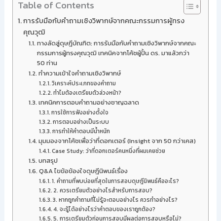
Table of Contents
การรับมือกับคำถามเชิงวิพากษ์จากคณะกรรมการผู้ทรง
คุณวุฒิ
ทางลัดสู่ดุษฎีบัณฑิต: การรับมือกับคำถามเชิงวิพากษ์จากคณะ
กรรมการผู้ทรงคุณวุฒิ เทคนิคจากโค้ชผู้ปั้น ดร. มาแล้วกว่า
50 ท่าน
ทำความเข้าใจคำถามเชิงวิพากษ์
วิเคราะห์ประเภทของคำถาม
ทำไมต้องเตรียมตัวล่วงหน้า?
เทคนิคการตอบคำถามอย่างชาญฉลาด
การใช้การฟังอย่างตั้งใจ
การตอบอย่างเป็นระบบ
การทำให้คำตอบมีน้ำหนัก
มุมมองจากโค้ชเพื่อว่าที่ดอกเตอร์ (Insight จาก 50 กว่าเคส)
Case Study: ว่าที่ดอกเตอร์คนหนึ่งที่ผมเคยช่วย
บทสรุป
Q&A ไขข้อข้องใจดุษฎีนิพนธ์เรื่อง
1. คำถามที่พบบ่อยที่สุดในการสอบดุษฎีนิพนธ์คืออะไร?
2. ควรเตรียมตัวอย่างไรสำหรับการสอบ?
3. หากถูกคำถามที่ไม่รู้จะตอบอย่างไร ควรทำอย่างไร?
4. จะรู้ได้อย่างไรว่าคำตอบของเราถูกต้อง?
5. การเตรียมตัวก่อนการสอบมีผลต่อการสอบหรือไม่?