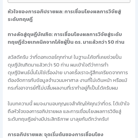
หัวใจของการอภิปรายผล: การเชื่อมโยงผลการวิจัยสู่
ระดับทฤษฎี
ทางลัดสู่ดุษฎีบัณฑิต: การเชื่อมโยงผลการวิจัยสู่ระดับ
ทฤษฎีด้วยเทคนิคจากโค้ชผู้ปั้น ดร. มาแล้วกว่า 50 ท่าน
สวัสดีครับ ว่าที่ดอกเตอร์ทุกท่าน! ในฐานะโค้ชที่เคยช่วยปั้น
ดุษฎีบัณฑิตมาแล้วกว่า 50 ท่าน ผมเข้าใจดีว่าการทำ
ดุษฎีนิพนธ์นั้นไม่ใช่เรื่องง่าย บางครั้งเราจะรู้สึกเครียดจากการ
ต้องจัดการกับข้อมูลจำนวนมหาศาล งานที่ไม่เดินหน้า หรือแม้
กระทั่งอาจารย์ที่ไม่ปลื้มผลงานที่เราทำอยู่ก็เป็นได้ครับผม
ในบทความนี้ ผมจะมามอบกุญแจสำคัญให้คุณว่าที่ดร. ได้เข้าใจ
ถึงหัวใจของการอภิปรายผล และการเชื่อมโยงผลการวิจัยสู่
ระดับทฤษฎีอย่างมีประสิทธิภาพ มาลุยกันดีกว่าครับ!
การอภิปรายผล: จุดเริ่มต้นของการเชื่อมโยง