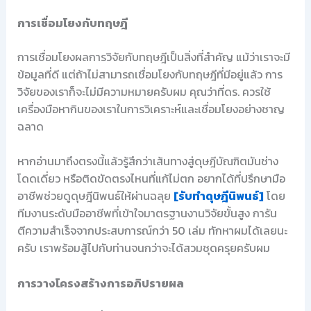
การเชื่อมโยงกับทฤษฎี
การเชื่อมโยงผลการวิจัยกับทฤษฎีเป็นสิ่งที่สำคัญ แม้ว่าเราจะมี
ข้อมูลที่ดี แต่ถ้าไม่สามารถเชื่อมโยงกับทฤษฎีที่มีอยู่แล้ว การ
วิจัยของเราก็จะไม่มีความหมายครับผม คุณว่าที่ดร. ควรใช้
เครื่องมือหากินของเราในการวิเคราะห์และเชื่อมโยงอย่างชาญ
ฉลาด
หากอ่านมาถึงตรงนี้แล้วรู้สึกว่าเส้นทางสู่ดุษฎีบัณฑิตมันช่าง
โดดเดี่ยว หรือติดขัดตรงไหนที่แก้ไม่ตก อยากได้ที่ปรึกษามือ
อาชีพช่วยดูดุษฎีนิพนธ์ให้ผ่านฉลุย
[รับทำดุษฎีนิพนธ์]
โดย
ทีมงานระดับมืออาชีพที่เข้าใจมาตรฐานงานวิจัยขั้นสูง การัน
ตีความสำเร็จจากประสบการณ์กว่า 50 เล่ม ทักหาผมได้เลยนะ
ครับ เราพร้อมสู้ไปกับท่านจนกว่าจะได้สวมชุดครุยครับผม
การวางโครงสร้างการอภิปรายผล