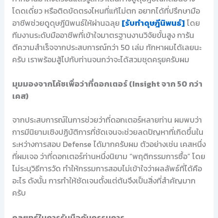
โดดเดี่ยว หรือติดขัดตรงไหนที่แก้ไม่ตก อยากได้ที่ปรึกษามือ
อาชีพช่วยดูดุษฎีนิพนธ์ให้ผ่านฉลุย
[รับทำดุษฎีนิพนธ์]
โดย
ทีมงานระดับมืออาชีพที่เข้าใจมาตรฐานงานวิจัยขั้นสูง การัน
ตีความสำเร็จจากประสบการณ์กว่า 50 เล่ม ทักหาผมได้เลยนะ
ครับ เราพร้อมสู้ไปกับท่านจนกว่าจะได้สวมชุดครุยครับผม
มุมมองจากโค้ชเพื่อว่าที่ดอกเตอร์ (Insight จาก 50 กว่า
เคส)
จากประสบการณ์ในการช่วยว่าที่ดอกเตอร์หลายท่าน ผมพบว่า
การมีนิยามเชิงปฏิบัติการที่ชัดเจนจะช่วยลดปัญหาที่เกิดขึ้นใน
ระหว่างการสอบ Defense ได้มากครับผม ตัวอย่างเช่น เคสหนึ่ง
ที่ผมเจอ ว่าที่ดอกเตอร์ท่านหนึ่งนิยาม “พฤติกรรมการซื้อ” โดย
ไม่ระบุวิธีการวัด ทำให้กรรมการสอบไม่เข้าใจว่าผลลัพธ์ที่ได้คือ
อะไร ดังนั้น การทำให้ชัดเจนตั้งแต่ต้นจึงเป็นสิ่งที่สำคัญมาก
ครับ
กลยุทธ์ในการรับมือกับกรรมการ