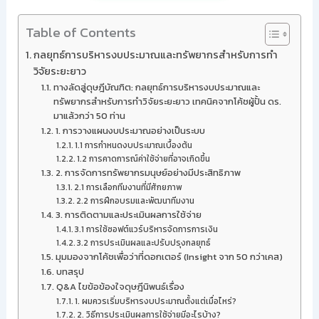
Table of Contents
กลยุทธ์การบริหารงบประมาณและทรัพยากรสำหรับการทำ
วิจัยระยะยาว
ทางลัดสู่ดุษฎีบัณฑิต: กลยุทธ์การบริหารงบประมาณและ
ทรัพยากรสำหรับการทำวิจัยระยะยาว เทคนิคจากโค้ชผู้ปั้น ดร.
มาแล้วกว่า 50 ท่าน
1. การวางแผนงบประมาณอย่างเป็นระบบ
1.1 การกำหนดงบประมาณเบื้องต้น
1.2 การคาดการณ์ค่าใช้จ่ายที่อาจเกิดขึ้น
2. การจัดการทรัพยากรมนุษย์อย่างมีประสิทธิภาพ
2.1 การเลือกทีมงานที่มีศักยภาพ
2.2 การฝึกอบรมและพัฒนาทีมงาน
3. การติดตามและประเมินผลการใช้จ่าย
3.1 การใช้ซอฟต์แวร์บริหารจัดการการเงิน
3.2 การประเมินผลและปรับปรุงกลยุทธ์
มุมมองจากโค้ชเพื่อว่าที่ดอกเตอร์ (Insight จาก 50 กว่าเคส)
บทสรุป
Q&A ไขข้อข้องใจดุษฎีนิพนธ์เรื่อง
1. ผมควรเริ่มบริหารงบประมาณตั้งแต่เมื่อไหร่?
2. วิธีการประเมินผลการใช้จ่ายมีอะไรบ้าง?