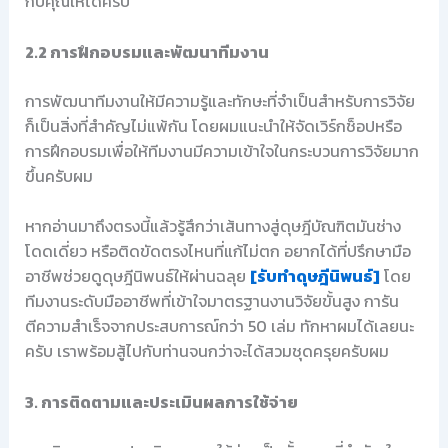
กับคุณให้ได้ครับ
2.2 การฝึกอบรมและพัฒนาทีมงาน
การพัฒนาทีมงานให้มีความรู้และทักษะที่จำเป็นสำหรับการวิจัย
ก็เป็นสิ่งที่สำคัญไม่แพ้กัน โดยผมแนะนำให้จัดเวิร์กช็อปหรือ
การฝึกอบรมเพื่อให้ทีมงานมีความเข้าใจในกระบวนการวิจัยมาก
ขึ้นครับผม
หากอ่านมาถึงตรงนี้แล้วรู้สึกว่าเส้นทางสู่ดุษฎีบัณฑิตมันช่าง
โดดเดี่ยว หรือติดขัดตรงไหนที่แก้ไม่ตก อยากได้ที่ปรึกษามือ
อาชีพช่วยดูดุษฎีนิพนธ์ให้ผ่านฉลุย
[รับทำดุษฎีนิพนธ์]
โดย
ทีมงานระดับมืออาชีพที่เข้าใจมาตรฐานงานวิจัยขั้นสูง การัน
ตีความสำเร็จจากประสบการณ์กว่า 50 เล่ม ทักหาผมได้เลยนะ
ครับ เราพร้อมสู้ไปกับท่านจนกว่าจะได้สวมชุดครุยครับผม
3. การติดตามและประเมินผลการใช้จ่าย