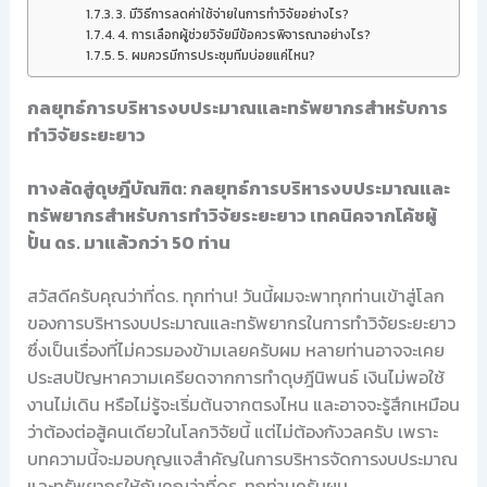
3. มีวิธีการลดค่าใช้จ่ายในการทำวิจัยอย่างไร?
4. การเลือกผู้ช่วยวิจัยมีข้อควรพิจารณาอย่างไร?
5. ผมควรมีการประชุมทีมบ่อยแค่ไหน?
กลยุทธ์การบริหารงบประมาณและทรัพยากรสำหรับการ
ทำวิจัยระยะยาว
ทางลัดสู่ดุษฎีบัณฑิต: กลยุทธ์การบริหารงบประมาณและ
ทรัพยากรสำหรับการทำวิจัยระยะยาว เทคนิคจากโค้ชผู้
ปั้น ดร. มาแล้วกว่า 50 ท่าน
สวัสดีครับคุณว่าที่ดร. ทุกท่าน! วันนี้ผมจะพาทุกท่านเข้าสู่โลก
ของการบริหารงบประมาณและทรัพยากรในการทำวิจัยระยะยาว
ซึ่งเป็นเรื่องที่ไม่ควรมองข้ามเลยครับผม หลายท่านอาจจะเคย
ประสบปัญหาความเครียดจากการทำดุษฎีนิพนธ์ เงินไม่พอใช้
งานไม่เดิน หรือไม่รู้จะเริ่มต้นจากตรงไหน และอาจจะรู้สึกเหมือน
ว่าต้องต่อสู้คนเดียวในโลกวิจัยนี้ แต่ไม่ต้องกังวลครับ เพราะ
บทความนี้จะมอบกุญแจสำคัญในการบริหารจัดการงบประมาณ
และทรัพยากรให้กับคุณว่าที่ดร. ทุกท่านครับผม