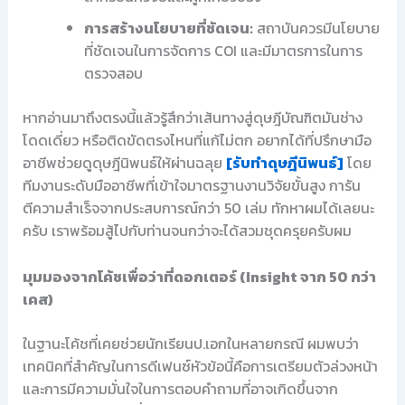
การสร้างนโยบายที่ชัดเจน:
สถาบันควรมีนโยบาย
ที่ชัดเจนในการจัดการ COI และมีมาตรการในการ
ตรวจสอบ
หากอ่านมาถึงตรงนี้แล้วรู้สึกว่าเส้นทางสู่ดุษฎีบัณฑิตมันช่าง
โดดเดี่ยว หรือติดขัดตรงไหนที่แก้ไม่ตก อยากได้ที่ปรึกษามือ
อาชีพช่วยดูดุษฎีนิพนธ์ให้ผ่านฉลุย
[รับทำดุษฎีนิพนธ์]
โดย
ทีมงานระดับมืออาชีพที่เข้าใจมาตรฐานงานวิจัยขั้นสูง การัน
ตีความสำเร็จจากประสบการณ์กว่า 50 เล่ม ทักหาผมได้เลยนะ
ครับ เราพร้อมสู้ไปกับท่านจนกว่าจะได้สวมชุดครุยครับผม
มุมมองจากโค้ชเพื่อว่าที่ดอกเตอร์ (Insight จาก 50 กว่า
เคส)
ในฐานะโค้ชที่เคยช่วยนักเรียนป.เอกในหลายกรณี ผมพบว่า
เทคนิคที่สำคัญในการดีเฟนซ์หัวข้อนี้คือการเตรียมตัวล่วงหน้า
และการมีความมั่นใจในการตอบคำถามที่อาจเกิดขึ้นจาก