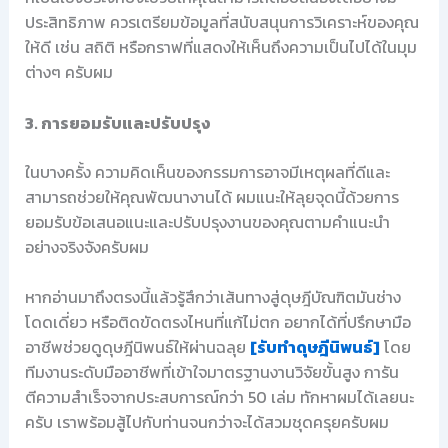
ประสิทธิภาพ ควรเตรียมข้อมูลที่สนับสนุนการวิเคราะห์ของคุณ
ให้ดี เช่น สถิติ หรือกราฟที่แสดงให้เห็นถึงความเป็นไปได้ในมุม
ต่างๆ ครับผม
3. การยอมรับและปรับปรุง
ในบางครั้ง ความคิดเห็นของกรรมการอาจมีเหตุผลที่ดีและ
สามารถช่วยให้คุณพัฒนางานได้ ผมแนะให้ลุยจุดนี้ด้วยการ
ยอมรับข้อเสนอแนะและปรับปรุงงานของคุณตามคำแนะนำ
อย่างจริงจังครับผม
หากอ่านมาถึงตรงนี้แล้วรู้สึกว่าเส้นทางสู่ดุษฎีบัณฑิตมันช่าง
โดดเดี่ยว หรือติดขัดตรงไหนที่แก้ไม่ตก อยากได้ที่ปรึกษามือ
อาชีพช่วยดูดุษฎีนิพนธ์ให้ผ่านฉลุย
[รับทำดุษฎีนิพนธ์]
โดย
ทีมงานระดับมืออาชีพที่เข้าใจมาตรฐานงานวิจัยขั้นสูง การัน
ตีความสำเร็จจากประสบการณ์กว่า 50 เล่ม ทักหาผมได้เลยนะ
ครับ เราพร้อมสู้ไปกับท่านจนกว่าจะได้สวมชุดครุยครับผม