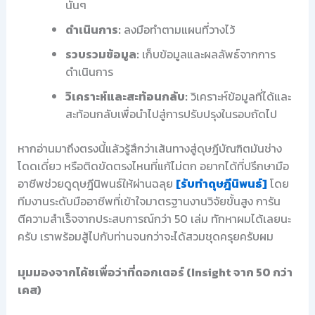
นั้นๆ
ดำเนินการ:
ลงมือทำตามแผนที่วางไว้
รวบรวมข้อมูล:
เก็บข้อมูลและผลลัพธ์จากการ
ดำเนินการ
วิเคราะห์และสะท้อนกลับ:
วิเคราะห์ข้อมูลที่ได้และ
สะท้อนกลับเพื่อนำไปสู่การปรับปรุงในรอบถัดไป
หากอ่านมาถึงตรงนี้แล้วรู้สึกว่าเส้นทางสู่ดุษฎีบัณฑิตมันช่าง
โดดเดี่ยว หรือติดขัดตรงไหนที่แก้ไม่ตก อยากได้ที่ปรึกษามือ
อาชีพช่วยดูดุษฎีนิพนธ์ให้ผ่านฉลุย
[รับทำดุษฎีนิพนธ์]
โดย
ทีมงานระดับมืออาชีพที่เข้าใจมาตรฐานงานวิจัยขั้นสูง การัน
ตีความสำเร็จจากประสบการณ์กว่า 50 เล่ม ทักหาผมได้เลยนะ
ครับ เราพร้อมสู้ไปกับท่านจนกว่าจะได้สวมชุดครุยครับผม
มุมมองจากโค้ชเพื่อว่าที่ดอกเตอร์ (Insight จาก 50 กว่า
เคส)