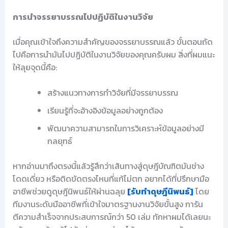
การนำจรรยาบรรณไปปฏิบัติในงานวิจัย
เมื่อคุณเข้าใจถึงความสำคัญของจรรยาบรรณแล้ว ขั้นตอนถัด
ไปคือการนำมันไปปฏิบัติในงานวิจัยของคุณครับผม สิ่งที่ผมแนะ
ให้ลุยจุดนี้คือ:
สร้างแนวทางการทำวิจัยที่มีจรรยาบรรณ
เรียนรู้ที่จะอ้างอิงข้อมูลอย่างถูกต้อง
พัฒนาความสามารถในการวิเคราะห์ข้อมูลอย่างมี
กลยุทธ์
หากอ่านมาถึงตรงนี้แล้วรู้สึกว่าเส้นทางสู่ดุษฎีบัณฑิตมันช่าง
โดดเดี่ยว หรือติดขัดตรงไหนที่แก้ไม่ตก อยากได้ที่ปรึกษามือ
อาชีพช่วยดูดุษฎีนิพนธ์ให้ผ่านฉลุย
[รับทำดุษฎีนิพนธ์]
โดย
ทีมงานระดับมืออาชีพที่เข้าใจมาตรฐานงานวิจัยขั้นสูง การัน
ตีความสำเร็จจากประสบการณ์กว่า 50 เล่ม ทักหาผมได้เลยนะ