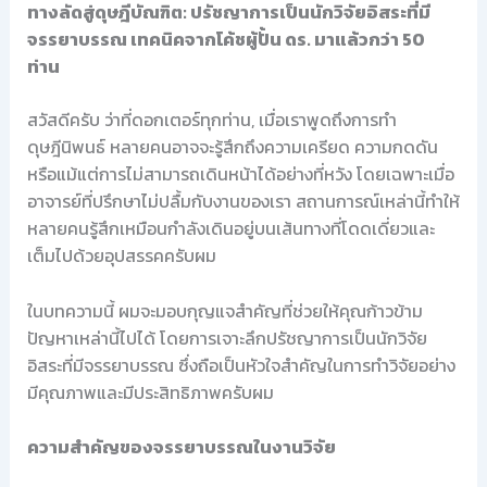
ทางลัดสู่ดุษฎีบัณฑิต: ปรัชญาการเป็นนักวิจัยอิสระที่มี
จรรยาบรรณ เทคนิคจากโค้ชผู้ปั้น ดร. มาแล้วกว่า 50
ท่าน
สวัสดีครับ ว่าที่ดอกเตอร์ทุกท่าน, เมื่อเราพูดถึงการทำ
ดุษฎีนิพนธ์ หลายคนอาจจะรู้สึกถึงความเครียด ความกดดัน
หรือแม้แต่การไม่สามารถเดินหน้าได้อย่างที่หวัง โดยเฉพาะเมื่อ
อาจารย์ที่ปรึกษาไม่ปลื้มกับงานของเรา สถานการณ์เหล่านี้ทำให้
หลายคนรู้สึกเหมือนกำลังเดินอยู่บนเส้นทางที่โดดเดี่ยวและ
เต็มไปด้วยอุปสรรคครับผม
ในบทความนี้ ผมจะมอบกุญแจสำคัญที่ช่วยให้คุณก้าวข้าม
ปัญหาเหล่านี้ไปได้ โดยการเจาะลึกปรัชญาการเป็นนักวิจัย
อิสระที่มีจรรยาบรรณ ซึ่งถือเป็นหัวใจสำคัญในการทำวิจัยอย่าง
มีคุณภาพและมีประสิทธิภาพครับผม
ความสำคัญของจรรยาบรรณในงานวิจัย