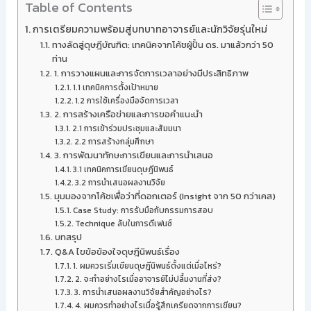
Table of Contents
การเตรียมความพร้อมสู่บทบาทอาจารย์และนักวิจัยรุ่นใหม่
ทางลัดสู่ดุษฎีบัณฑิต: เทคนิคจากโค้ชผู้ปั้น ดร. มาแล้วกว่า 50
ท่าน
1. การวางแผนและการจัดการเวลาอย่างมีประสิทธิภาพ
1.1 เทคนิคการตั้งเป้าหมาย
1.2 การใช้เครื่องมือจัดการเวลา
2. การสร้างเครือข่ายและการขอคำแนะนำ
2.1 การเข้าร่วมประชุมและสัมมนา
2.2 การสร้างกลุ่มศึกษา
3. การพัฒนาทักษะการเขียนและการนำเสนอ
3.1 เทคนิคการเขียนดุษฎีนิพนธ์
3.2 การนำเสนอผลงานวิจัย
มุมมองจากโค้ชเพื่อว่าที่ดอกเตอร์ (Insight จาก 50 กว่าเคส)
Case Study: การรับมือกับกรรมการสอบ
Technique ลับในการดีเฟนซ์
บทสรุป
Q&A ไขข้อข้องใจดุษฎีนิพนธ์เรื่อง
1. ผมควรเริ่มเขียนดุษฎีนิพนธ์ตั้งแต่เมื่อไหร่?
2. จะทำอย่างไรเมื่ออาจารย์ไม่ปลื้มงานที่ส่ง?
3. การนำเสนอผลงานวิจัยสำคัญอย่างไร?
4. ผมควรทำอย่างไรเมื่อรู้สึกเครียดจากการเขียน?