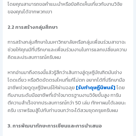
โดยคุณสามารถขอคำแนะนำหรือข้อคิดเห็นเกี่ยวกับงานวิจัย
ของคุณได้จากพวกเขา
2.2 การสร้างกลุ่มศึกษา
การสร้างกลุ่มศึกษาในมหาวิทยาลัยหรือกลุ่มเพื่อนร่วมสาขาจะ
ช่วยให้คุณมีที่ปรึกษาและเพื่อนร่วมงานในการแลกเปลี่ยนความ
คิดและประสบการณ์ครับผม
หากอ่านมาถึงตรงนี้แล้วรู้สึกว่าเส้นทางสู่ดุษฎีบัณฑิตมันช่าง
โดดเดี่ยว หรือติดขัดตรงไหนที่แก้ไม่ตก อยากได้ที่ปรึกษามือ
อาชีพช่วยดูดุษฎีนิพนธ์ให้ผ่านฉลุย
[รับทำดุษฎีนิพนธ์]
โดย
ทีมงานระดับมืออาชีพที่เข้าใจมาตรฐานงานวิจัยขั้นสูง การัน
ตีความสำเร็จจากประสบการณ์กว่า 50 เล่ม ทักหาผมได้เลยนะ
ครับ เราพร้อมสู้ไปกับท่านจนกว่าจะได้สวมชุดครุยครับผม
3. การพัฒนาทักษะการเขียนและการนำเสนอ