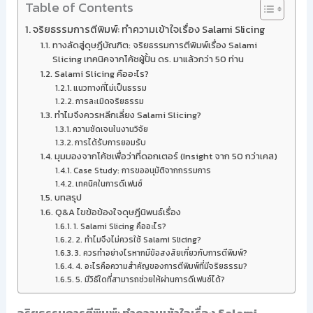
Table of Contents
จริยธรรมการตีพิมพ์: ทำความเข้าใจเรื่อง Salami Slicing
ทางลัดสู่ดุษฎีบัณฑิต: จริยธรรมการตีพิมพ์เรื่อง Salami
Slicing เทคนิคจากโค้ชผู้ปั้น ดร. มาแล้วกว่า 50 ท่าน
Salami Slicing คืออะไร?
แนวทางที่ไม่เป็นธรรม
การละเมิดจริยธรรม
ทำไมจึงควรหลีกเลี่ยง Salami Slicing?
ความชัดเจนในงานวิจัย
การได้รับการยอมรับ
มุมมองจากโค้ชเพื่อว่าที่ดอกเตอร์ (Insight จาก 50 กว่าเคส)
Case Study: การขออนุมัติจากกรรมการ
เทคนิคในการดีเฟนซ์
บทสรุป
Q&A ไขข้อข้องใจดุษฎีนิพนธ์เรื่อง
1. Salami Slicing คืออะไร?
2. ทำไมจึงไม่ควรใช้ Salami Slicing?
3. ควรทำอย่างไรหากมีข้อสงสัยเกี่ยวกับการตีพิมพ์?
4. อะไรคือความสำคัญของการตีพิมพ์ที่มีจริยธรรม?
5. มีวิธีใดที่สามารถช่วยให้ผ่านการดีเฟนซ์ได้?