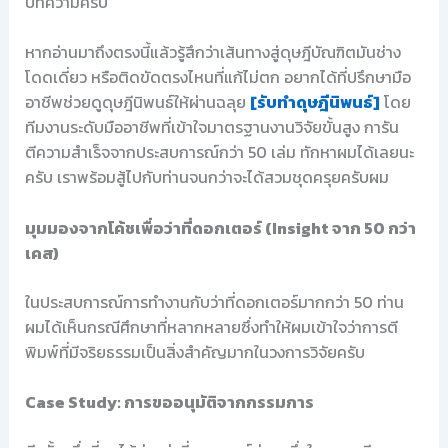
บทความครับ
หากอ่านมาถึงตรงนี้แล้วรู้สึกว่าเส้นทางสู่ดุษฎีบัณฑิตมันช่าง
โดดเดี่ยว หรือติดขัดตรงไหนที่แก้ไม่ตก อยากได้ที่ปรึกษามือ
อาชีพช่วยดูดุษฎีนิพนธ์ให้ผ่านฉลุย
[รับทำดุษฎีนิพนธ์]
โดย
ทีมงานระดับมืออาชีพที่เข้าใจมาตรฐานงานวิจัยขั้นสูง การัน
ตีความสำเร็จจากประสบการณ์กว่า 50 เล่ม ทักหาผมได้เลยนะ
ครับ เราพร้อมสู้ไปกับท่านจนกว่าจะได้สวมชุดครุยครับผม
มุมมองจากโค้ชเพื่อว่าที่ดอกเตอร์ (Insight จาก 50 กว่า
เคส)
ในประสบการณ์การทำงานกับว่าที่ดอกเตอร์มากกว่า 50 ท่าน
ผมได้เห็นกรณีศึกษาที่หลากหลายซึ่งทำให้ผมเข้าใจว่าการตี
พิมพ์ที่มีจริยธรรมเป็นสิ่งสำคัญมากในวงการวิจัยครับ
Case Study: การขออนุมัติจากกรรมการ