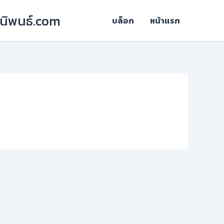
ฎีนิพนธ์.com
บล็อก
หน้าแรก