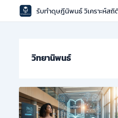
Skip
รับทำดุษฎีนิพนธ์ วิเคราะห์สถิต
to
content
วิทยานิพนธ์