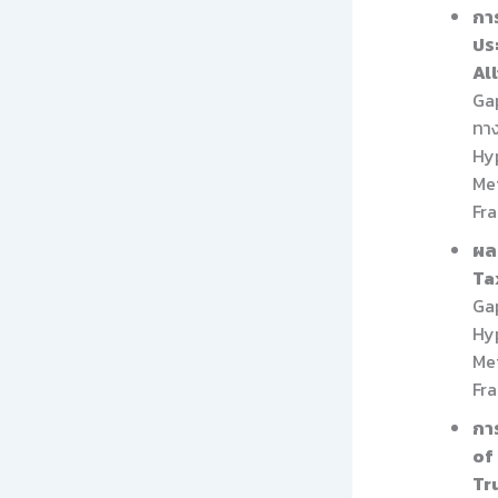
กา
ปร
Al
Gap
ทาง
Hyp
Met
Fr
ผล
Ta
Ga
Hyp
Met
Fra
กา
of
Tr