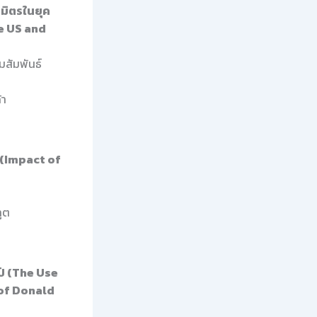
ธมิตรในยุค
he US and
มสัมพันธ์
้า
(Impact of
ูต
ป์ (The Use
 of Donald