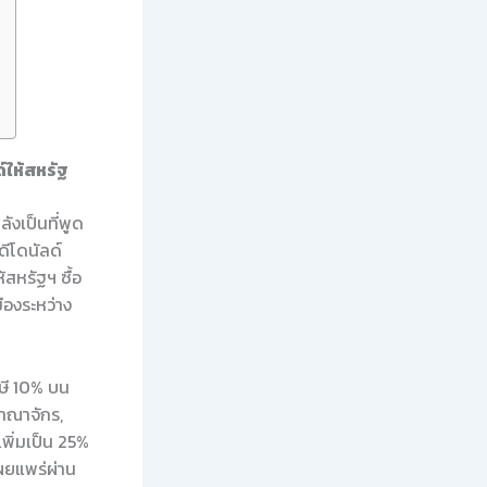
์ให้สหรัฐ
ลังเป็นที่พูด
ีโดนัลด์
สหรัฐฯ ซื้อ
ืองระหว่าง
าษี 10% บน
อาณาจักร,
เพิ่มเป็น 25%
เผยแพร่ผ่าน