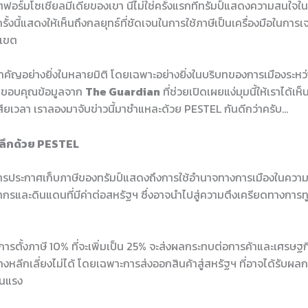
อร์มโซเชียลมีเดียของเขา นี่ไม่ใช่ครั้งแรกที่ทรัมป์แสดงความสนใจใ
ั้งนี้แสดงให้เห็นถึงกลยุทธ์ที่ชัดเจนในการใช้ภาษีเป็นเครื่องมือในกา
าเขต
มสำคัญอย่างยิ่งในหลายมิติ โดยเฉพาะอย่างยิ่งในบริบทของการเมืองระห
 ขอบคุณข้อมูลจาก
The Guardian
ที่ช่วยเปิดเผยแง่มุมนี้ให้เราได้เ
ให้เสียเวลา เราลองมาจับข่าวนี้มาชำแหละด้วย PESTEL กันดีกว่าครับ…
าะลึกด้วย PESTEL
รประกาศเก็บภาษีของทรัมป์แสดงถึงการใช้อำนาจทางการเมืองในความ
กรและดินแดนที่มีค่าต่อสหรัฐฯ ซึ่งอาจนำไปสู่ความตึงเครียดทางการ
การตั้งภาษี 10% ที่จะเพิ่มเป็น 25% จะส่งผลกระทบต่อการค้าและเศรษ
อย่างหลีกเลี่ยงไม่ได้ โดยเฉพาะการส่งออกสินค้าสู่สหรัฐฯ ที่อาจได้รับ
รุนแรง