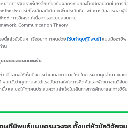
: ขาดการวิเคราะห์เชิงลึกเกี่ยวกับผลกระทบของโซเชียลมีเดียในการสื
othesis: การใช้โซเชียลมีเดียจะเพิ่มประสิทธิภาพในการสื่อสารของผู้
hod: การวิเคราะห์เนื้อหาและแบบสอบถาม
amework: Communication Theory
ตรงนี้แล้วยังมึนๆ หรืออยากหาคนช่วย
[รับทำดุษฎีนิพนธ์]
แบบมืออาชีพ 
ท่าน
มุมมองของผมนะครับ
้ว ข่าวนี้แสดงให้เห็นถึงการนำเสนอแนวทางใหม่ในการควบคุมอำนาจและ
ิ ผมหวังว่าทุกท่านจะได้แรงบันดาลใจในการคิดค้นและพัฒนางานวิจัย
ุดยั้ง และขอให้ทุกคนประสบความสำเร็จในเส้นทางการศึกษาและการวิจ
ดุษฎีนิพนธ์แบบครบวงจร ตั้งแต่หัวข้อวิจัยจน