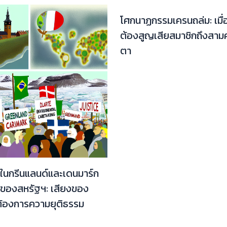
โศกนาฏกรรมเครนถล่ม: เมื
ต้องสูญเสียสมาชิกถึงสาม
ตา
ในกรีนแลนด์และเดนมาร์ก
นของสหรัฐฯ: เสียงของ
ต้องการความยุติธรรม