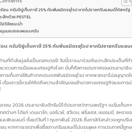
 Contents
ร้อน: ทรัมป์ขู่เก็บภาษี 25% กับพันธมิตรยุโรป หากไม่ขายกรีนแลนด์ให้สหรัฐ
จาะลึกด้วย PESTEL
ข้อวิจัยแนะนำ
กมุมมองของผมนะครับ
้อน: ทรัมป์ขู่เก็บภาษี 25% กับพันธมิตรยุโรป หากไม่ขายกรีนแลนด
่านที่กำลังมุ่งมั่นเป็นดอกเตอร์! วันนี้เราจะมาร่วมกันเจาะลึกประเด็นที่กำ
นแวดวงการเมืองและเศรษฐกิจโลก นั่นก็คือการประกาศของประธานาธิบด
กับการเก็บภาษีสินค้าจากประเทศพันธมิตรยุโรป หากพวกเขาไม่อนุญาตให้
์ เรื่องราวนี้ชวนให้คิดถึงความสำคัญของอำนาจทางเศรษฐกิจและการเม
้
7 มกราคม 2026 ประธานาธิบดีทรัมป์ได้ประกาศว่าทางสหรัฐฯ จะเริ่มเก็บภ
ทศต่างๆ ได้แก่ เดนมาร์ก, นอร์เวย์, สวีเดน, ฝรั่งเศส, เยอรมนี, สหราช
และฟินแลนด์ ตั้งแต่วันที่ 1 กุมภาพันธ์ 2026 ซึ่งภาษีดังกล่าวจะถูกปรับ
ถุนายน หากการเจรจาเพื่อซื้อเกาะกรีนแลนด์ไม่บรรลุผล การประกาศนี้ถูก