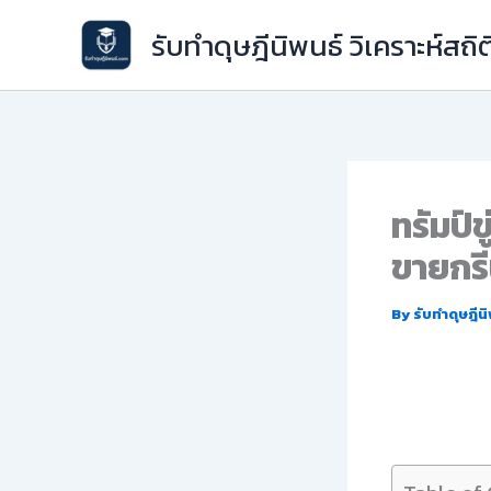
Skip
รับทำดุษฎีนิพนธ์ วิเคราะห์สถิต
to
content
ทรัมป์ข
ขายกรี
By
รับทำดุษฎีน