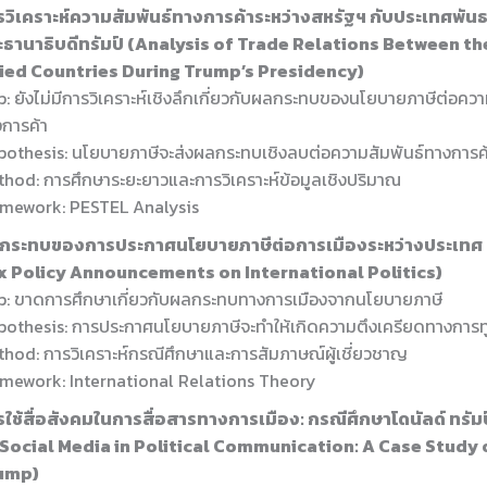
รวิเคราะห์ความสัมพันธ์ทางการค้าระหว่างสหรัฐฯ กับประเทศพัน
ะธานาธิบดีทรัมป์ (Analysis of Trade Relations Between t
lied Countries During Trump’s Presidency)
: ยังไม่มีการวิเคราะห์เชิงลึกเกี่ยวกับผลกระทบของนโยบายภาษีต่อควา
การค้า
othesis: นโยบายภาษีจะส่งผลกระทบเชิงลบต่อความสัมพันธ์ทางการค
hod: การศึกษาระยะยาวและการวิเคราะห์ข้อมูลเชิงปริมาณ
amework: PESTEL Analysis
กระทบของการประกาศนโยบายภาษีต่อการเมืองระหว่างประเทศ 
x Policy Announcements on International Politics)
p: ขาดการศึกษาเกี่ยวกับผลกระทบทางการเมืองจากนโยบายภาษี
othesis: การประกาศนโยบายภาษีจะทำให้เกิดความตึงเครียดทางการท
hod: การวิเคราะห์กรณีศึกษาและการสัมภาษณ์ผู้เชี่ยวชาญ
mework: International Relations Theory
รใช้สื่อสังคมในการสื่อสารทางการเมือง: กรณีศึกษาโดนัลด์ ทรัม
 Social Media in Political Communication: A Case Study
ump)