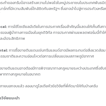
ระทำของทรัมป์อาจสร้างความไม่พอใจในหมู่ประชาชนในประเทศพันธมิ
ร์กที่มีความสัมพันธ์ใกล้ชิดกับสหรัฐฯ ซึ่งอาจนำไปสู่การประท้วงหรือ
cal:
การใช้โซเชียลมีเดียในการประกาศเรื่องสำคัญนี้แสดงให้เห็นถึงก
สารของผู้นำทางการเมืองในยุคดิจิทัล การประกาศผ่านแพลตฟอร์มนี้ทำให้เ
และมีประสิทธิภาพ
tal:
การซื้อขายดินแดนเช่นกรีนแลนด์อาจมีผลกระทบต่อสิ่งแวดล้อม เ
รธรรมชาติและความอ่อนไหวต่อการเปลี่ยนแปลงสภาพภูมิอากาศ
้อขายดินแดนอาจต้องมีการพิจารณาทางกฎหมายระหว่างประเทศซึ่งซับ
อพิพาททางกฎหมายในอนาคต
ัยภายนอกจบแล้ว ลองมาดูไอเดียหัวข้อวิจัยที่พี่คัดมาให้กันบ้างครับ
้อวิจัยแนะนำ