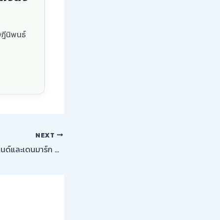
ฎีนิพนธ์
NEXT
การประท้วงในกรีนแลนด์และเดนมาร์ก ต่อต้านแผนของสหรัฐฯ: เสียงของประชาชนที่ต้องการความยุติธรรม