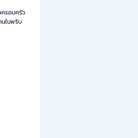
่อครอบครัว
คนในพริบ