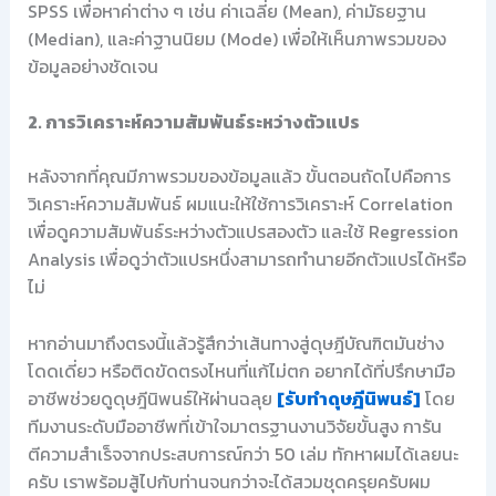
SPSS เพื่อหาค่าต่าง ๆ เช่น ค่าเฉลี่ย (Mean), ค่ามัธยฐาน
(Median), และค่าฐานนิยม (Mode) เพื่อให้เห็นภาพรวมของ
ข้อมูลอย่างชัดเจน
2. การวิเคราะห์ความสัมพันธ์ระหว่างตัวแปร
หลังจากที่คุณมีภาพรวมของข้อมูลแล้ว ขั้นตอนถัดไปคือการ
วิเคราะห์ความสัมพันธ์ ผมแนะให้ใช้การวิเคราะห์ Correlation
เพื่อดูความสัมพันธ์ระหว่างตัวแปรสองตัว และใช้ Regression
Analysis เพื่อดูว่าตัวแปรหนึ่งสามารถทำนายอีกตัวแปรได้หรือ
ไม่
หากอ่านมาถึงตรงนี้แล้วรู้สึกว่าเส้นทางสู่ดุษฎีบัณฑิตมันช่าง
โดดเดี่ยว หรือติดขัดตรงไหนที่แก้ไม่ตก อยากได้ที่ปรึกษามือ
อาชีพช่วยดูดุษฎีนิพนธ์ให้ผ่านฉลุย
[รับทำดุษฎีนิพนธ์]
โดย
ทีมงานระดับมืออาชีพที่เข้าใจมาตรฐานงานวิจัยขั้นสูง การัน
ตีความสำเร็จจากประสบการณ์กว่า 50 เล่ม ทักหาผมได้เลยนะ
ครับ เราพร้อมสู้ไปกับท่านจนกว่าจะได้สวมชุดครุยครับผม