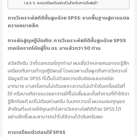
5. ควรเตรียมตัวอย่างไรสำหรับการดีเฟนซ์?
การวิเคราะห์สถิติขั้นสูงด้วย SPSS: จากพื้นฐานสู่การแปล
ความหมายลึก
ทางลัดสู่ดุษฎีบัณฑิต: การวิเคราะห์สถิติขั้นสูงด้วย SPSS
เทคนิคจากโค้ชผู้ปั้น ดร. มาแล้วกว่า 50 ท่าน
สวัสดีครับ ว่าที่ดอกเตอร์ทุกท่าน! ผมเชื่อว่าหลายคนอาจจะรู้สึก
เครียดกับการทำดุษฎีนิพนธ์ โดยเฉพาะเมื่อพูดถึงการวิเคราะห์
ข้อมูลด้วย SPSS ที่เต็มไปด้วยความซับซ้อนและเทคนิค
มากมาย บางครั้งงานไม่เดินเพราะความไม่เข้าใจในเครื่องมือที่
ใช้ หรือบางทีอาจจะเจออาจารย์ที่ไม่ปลื้มและตั้งคำถามที่ทำให้เรา
รู้สึกท้อแท้ แต่ไม่ต้องห่วงครับ ในบทความนี้ ผมจะมอบกุญแจ
สำคัญที่จะช่วยให้คุณเข้าใจการวิเคราะห์สถิติด้วย SPSS ได้
อย่างลึกซึ้งและสามารถนำไปใช้งานได้จริงครับผม
การเตรียมตัวก่อนใช้ SPSS