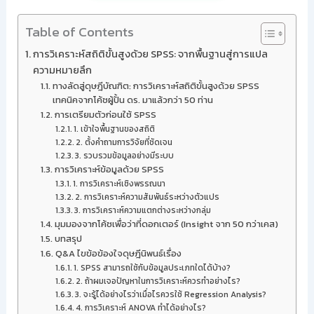
Table of Contents
การวิเคราะห์สถิติขั้นสูงด้วย SPSS: จากพื้นฐานสู่การแปล
ความหมายลึก
ทางลัดสู่ดุษฎีบัณฑิต: การวิเคราะห์สถิติขั้นสูงด้วย SPSS
เทคนิคจากโค้ชผู้ปั้น ดร. มาแล้วกว่า 50 ท่าน
การเตรียมตัวก่อนใช้ SPSS
1. เข้าใจพื้นฐานของสถิติ
2. ตั้งคำถามการวิจัยที่ชัดเจน
3. รวบรวมข้อมูลอย่างมีระบบ
การวิเคราะห์ข้อมูลด้วย SPSS
1. การวิเคราะห์เชิงพรรณนา
2. การวิเคราะห์ความสัมพันธ์ระหว่างตัวแปร
3. การวิเคราะห์ความแตกต่างระหว่างกลุ่ม
มุมมองจากโค้ชเพื่อว่าที่ดอกเตอร์ (Insight จาก 50 กว่าเคส)
บทสรุป
Q&A ไขข้อข้องใจดุษฎีนิพนธ์เรื่อง
1. SPSS สามารถใช้กับข้อมูลประเภทใดได้บ้าง?
2. ถ้าผมเจอปัญหาในการวิเคราะห์ควรทำอย่างไร?
3. จะรู้ได้อย่างไรว่าเมื่อไรควรใช้ Regression Analysis?
4. การวิเคราะห์ ANOVA ทำได้อย่างไร?