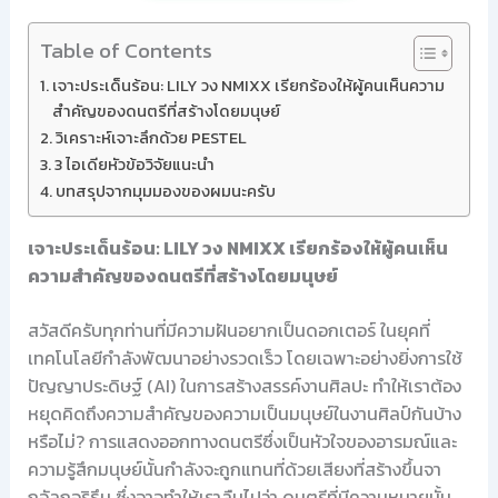
Table of Contents
เจาะประเด็นร้อน: LILY วง NMIXX เรียกร้องให้ผู้คนเห็นความ
สำคัญของดนตรีที่สร้างโดยมนุษย์
วิเคราะห์เจาะลึกด้วย PESTEL
3 ไอเดียหัวข้อวิจัยแนะนำ
บทสรุปจากมุมมองของผมนะครับ
เจาะประเด็นร้อน: LILY วง NMIXX เรียกร้องให้ผู้คนเห็น
ความสำคัญของดนตรีที่สร้างโดยมนุษย์
สวัสดีครับทุกท่านที่มีความฝันอยากเป็นดอกเตอร์ ในยุคที่
เทคโนโลยีกำลังพัฒนาอย่างรวดเร็ว โดยเฉพาะอย่างยิ่งการใช้
ปัญญาประดิษฐ์ (AI) ในการสร้างสรรค์งานศิลปะ ทำให้เราต้อง
หยุดคิดถึงความสำคัญของความเป็นมนุษย์ในงานศิลป์กันบ้าง
หรือไม่? การแสดงออกทางดนตรีซึ่งเป็นหัวใจของอารมณ์และ
ความรู้สึกมนุษย์นั้นกำลังจะถูกแทนที่ด้วยเสียงที่สร้างขึ้นจา
กอัลกอริธึม ซึ่งอาจทำให้เราลืมไปว่า ดนตรีที่มีความหมายนั้น