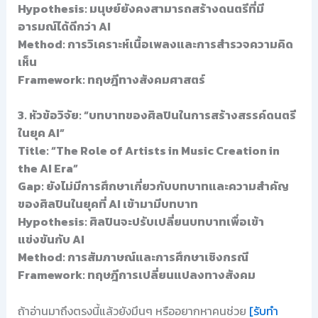
Hypothesis: มนุษย์ยังคงสามารถสร้างดนตรีที่มี
อารมณ์ได้ดีกว่า AI
Method: การวิเคราะห์เนื้อเพลงและการสำรวจความคิด
เห็น
Framework: ทฤษฎีทางสังคมศาสตร์
3. หัวข้อวิจัย: “บทบาทของศิลปินในการสร้างสรรค์ดนตรี
ในยุค AI”
Title: “The Role of Artists in Music Creation in
the AI Era”
Gap: ยังไม่มีการศึกษาเกี่ยวกับบทบาทและความสำคัญ
ของศิลปินในยุคที่ AI เข้ามามีบทบาท
Hypothesis: ศิลปินจะปรับเปลี่ยนบทบาทเพื่อเข้า
แข่งขันกับ AI
Method: การสัมภาษณ์และการศึกษาเชิงกรณี
Framework: ทฤษฎีการเปลี่ยนแปลงทางสังคม
ถ้าอ่านมาถึงตรงนี้แล้วยังมึนๆ หรืออยากหาคนช่วย
[รับทำ