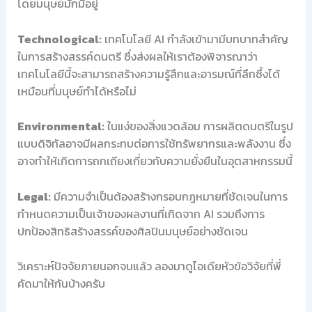
โดยมนุษย์มักมีอยู่
Technological:
เทคโนโลยี AI กำลังเข้ามามีบทบาทสำคัญ
ในการสร้างสรรค์ดนตรี ซึ่งส่งผลให้เราต้องพิจารณาว่า
เทคโนโลยีนี้จะสามารถสร้างความรู้สึกและอารมณ์ที่ลึกซึ้งได้
เหมือนที่มนุษย์ทำได้หรือไม่
Environmental:
ในแง่ของสิ่งแวดล้อม การผลิตดนตรีในรูป
แบบดิจิทัลอาจมีผลกระทบต่อการใช้ทรัพยากรและพลังงาน ซึ่ง
อาจทำให้เกิดการถกเถียงเกี่ยวกับความยั่งยืนในอุตสาหกรรมนี้
Legal:
มีความจำเป็นต้องสร้างกรอบกฎหมายที่ชัดเจนในการ
กำหนดความเป็นเจ้าของผลงานที่เกิดจาก AI รวมถึงการ
ปกป้องสิทธิสร้างสรรค์ของศิลปินมนุษย์อย่างชัดเจน
วิเคราะห์ปัจจัยภายนอกจบแล้ว ลองมาดูไอเดียหัวข้อวิจัยที่พี่
คัดมาให้กันบ้างครับ