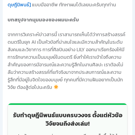
ดุษฎีนิพนธ์]
แบบมืออาชีพ ทักหาผมได้เลยนะครับทุกท่าน
บทสรุปจากมุมมองของผมนะครับ
จากการวิเคราะห์ข่าวสารนี้ เราสามารถเห็นได้ว่าการสร้างสรรค์
ดนตรีในยุค AI เป็นหัวข้อที่น่าสนใจและมีความสำคัญในระดับ
สังคมและวิชาการ การที่ศิลปินอย่าง LILY ออกมาเรียกร้องให้มี
การรักษาความเป็นมนุษย์ในดนตรี ยิ่งทำให้เราเข้าใจถึงความ
สำคัญของการมีอารมณ์และความรู้สึกในงานศิลปะ เราต้องไม่
ลืมว่าความสร้างสรรค์ที่แท้จริงมาจากประสบการณ์และความ
รู้สึกที่มีอยู่ในจิตใจของมนุษย์ ทุกคนที่มีความฝันอยากเป็นนัก
วิจัย ต้องสู้ต่อไปนะครับ
รับทำดุษฎีนิพนธ์แบบครบวงจร ตั้งแต่หัวข้อ
วิจัยจนถึงส่งเล่ม!