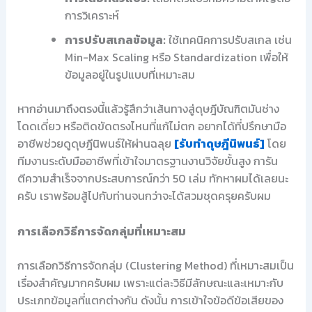
การวิเคราะห์
การปรับสเกลข้อมูล:
ใช้เทคนิคการปรับสเกล เช่น
Min-Max Scaling หรือ Standardization เพื่อให้
ข้อมูลอยู่ในรูปแบบที่เหมาะสม
หากอ่านมาถึงตรงนี้แล้วรู้สึกว่าเส้นทางสู่ดุษฎีบัณฑิตมันช่าง
โดดเดี่ยว หรือติดขัดตรงไหนที่แก้ไม่ตก อยากได้ที่ปรึกษามือ
อาชีพช่วยดูดุษฎีนิพนธ์ให้ผ่านฉลุย
[รับทำดุษฎีนิพนธ์]
โดย
ทีมงานระดับมืออาชีพที่เข้าใจมาตรฐานงานวิจัยขั้นสูง การัน
ตีความสำเร็จจากประสบการณ์กว่า 50 เล่ม ทักหาผมได้เลยนะ
ครับ เราพร้อมสู้ไปกับท่านจนกว่าจะได้สวมชุดครุยครับผม
การเลือกวิธีการจัดกลุ่มที่เหมาะสม
การเลือกวิธีการจัดกลุ่ม (Clustering Method) ที่เหมาะสมเป็น
เรื่องสำคัญมากครับผม เพราะแต่ละวิธีมีลักษณะและเหมาะกับ
ประเภทข้อมูลที่แตกต่างกัน ดังนั้น การเข้าใจข้อดีข้อเสียของ