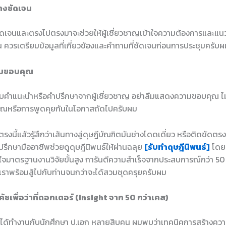
่างชัดเจน
่ชัดเจนและตรงไปตรงมาจะช่วยให้ผู้เชี่ยวชาญเข้าใจความต้องการและแน
้น ควรเตรียมข้อมูลที่เกี่ยวข้องและคำถามที่ชัดเจนก่อนการประชุมครับ
ามขอบคุณ
้รับคำแนะนำหรือคำปรึกษาจากผู้เชี่ยวชาญ อย่าลืมแสดงความขอบคุณ ไม่
คุณหรือการพูดคุยกันในโอกาสถัดไปครับผม
งนี้แล้วรู้สึกว่าเส้นทางสู่ดุษฎีบัณฑิตมันช่างโดดเดี่ยว หรือติดขัดตรงไ
ปรึกษามืออาชีพช่วยดูดุษฎีนิพนธ์ให้ผ่านฉลุย
[รับทำดุษฎีนิพนธ์]
โดยท
้าใจมาตรฐานงานวิจัยขั้นสูง การันตีความสำเร็จจากประสบการณ์กว่า 50
 เราพร้อมสู้ไปกับท่านจนกว่าจะได้สวมชุดครุยครับผม
ชเพื่อว่าที่ดอกเตอร์ (Insight จาก 50 กว่าเคส)
ผมได้ทำงานกับนักศึกษา ป.เอก หลายสิบคน ผมพบว่าเทคนิคการสร้างควา