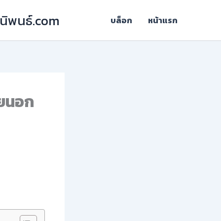
ฎีนิพนธ์.com
บล็อก
หน้าแรก
ายนอก