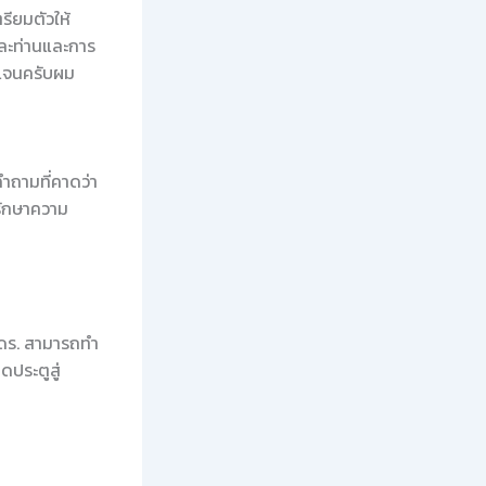
รียมตัวให้
ละท่านและการ
ดเจนครับผม
ำถามที่คาดว่า
มรักษาความ
่ดร. สามารถทำ
ดประตูสู่