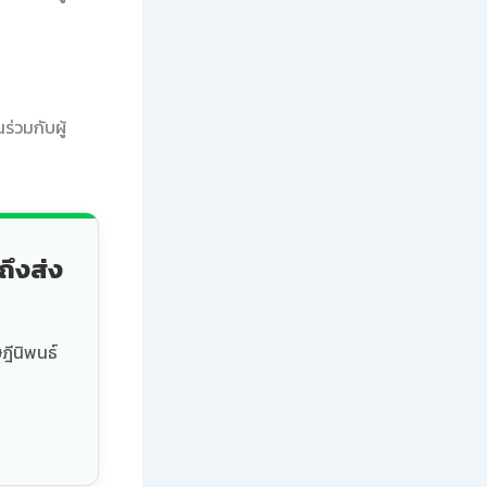
่วมกับผู้
ถึงส่ง
ฎีนิพนธ์