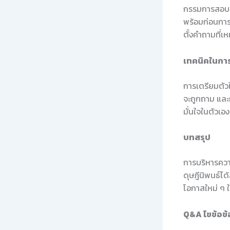
กรรมการสอบ (
พร้อมก่อนกา
ตั้งคำถามที่
เทคนิคในการด
การเตรียมตัว
จะถูกถาม และก
มั่นใจในตัวเ
บทสรุป
การบริหารควา
ดุษฎีนิพนธ์ได
โอกาสใหม่ ๆ ใ
Q&A ไขข้อข้อ