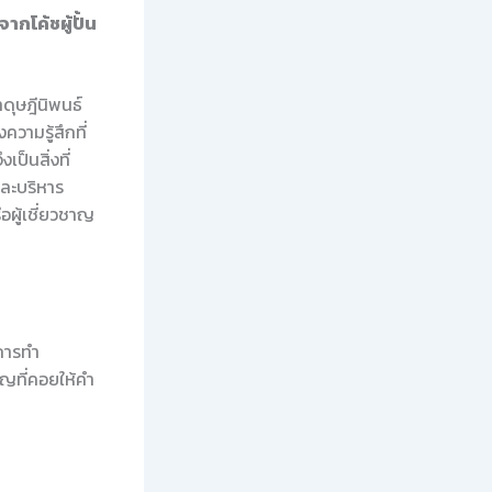
กโค้ชผู้ปั้น
ดุษฎีนิพนธ์
วามรู้สึกที่
ป็นสิ่งที่
ละบริหาร
ือผู้เชี่ยวชาญ
การทำ
าญที่คอยให้คำ