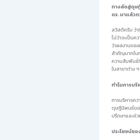
ทางลัดสู่ดุษ
ดร. มาแล้วกว
สวัสดีครับ ว่
ไม่ว่าจะเป็นค
ว่าผลงานของเร
สำคัญมากในก
ความสัมพันธ์ท
ในสาขาต่าง ๆ
ทำไมการบริห
การบริหารควา
ดุษฎีนิพนธ์ขอ
ปรึกษาและช่ว
ประโยชน์ของ