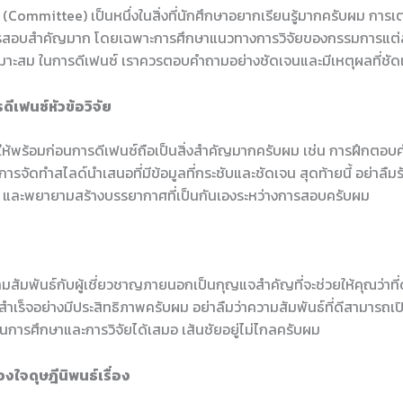
Committee) เป็นหนึ่งในสิ่งที่นักศึกษาอยากเรียนรู้มากครับผม การเต
รสอบสำคัญมาก โดยเฉพาะการศึกษาแนวทางการวิจัยของกรรมการแต่
เหมาะสม ในการดีเฟนซ์ เราควรตอบคำถามอย่างชัดเจนและมีเหตุผลที่ชั
ีเฟนซ์หัวข้อวิจัย
ให้พร้อมก่อนการดีเฟนซ์ถือเป็นสิ่งสำคัญมากครับผม เช่น การฝึกตอบค
ารจัดทำสไลด์นำเสนอที่มีข้อมูลที่กระชับและชัดเจน สุดท้ายนี้ อย่าลื
อง และพยายามสร้างบรรยากาศที่เป็นกันเองระหว่างการสอบครับผม
มสัมพันธ์กับผู้เชี่ยวชาญภายนอกเป็นกุญแจสำคัญที่จะช่วยให้คุณว่าที
้สำเร็จอย่างมีประสิทธิภาพครับผม อย่าลืมว่าความสัมพันธ์ที่ดีสามารถเปิ
นการศึกษาและการวิจัยได้เสมอ เส้นชัยอยู่ไม่ไกลครับผม
งใจดุษฎีนิพนธ์เรื่อง