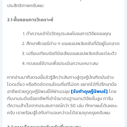
ประสิทธิภาพครับผม
2.1 ขั้นตอนการวิเคราะห์
ทำความเข้าใจวัตถุประสงค์ของการวิจัยของคุณ
ศึกษาฟีเจอร์ต่าง ๆ ของแอปพลิเคชันที่มีอยู่ในตลาด
เปรียบเทียบข้อดีข้อเสียของแอปพลิเคชันแต่ละตัว
ทดลองใช้งานเพื่อประเมินความเหมาะสม
หากอ่านมาถึงตรงนี้แล้วรู้สึกว่าเส้นทางสู่ดุษฎีบัณฑิตมันช่าง
โดดเดี่ยว หรือติดขัดตรงไหนที่แก้ไม่ตก อยากได้ที่ปรึกษามือ
อาชีพช่วยดูดุษฎีนิพนธ์ให้ผ่านฉลุย
[รับทำดุษฎีนิพนธ์]
โดย
ทีมงานระดับมืออาชีพที่เข้าใจมาตรฐานงานวิจัยขั้นสูง การัน
ตีความสำเร็จจากประสบการณ์กว่า 50 เล่ม ทักหาผมได้เลยนะ
ครับ เราพร้อมสู้ไปกับท่านจนกว่าจะได้สวมชุดครุยครับผม
2.2 การเลือกแอปพลิเคชันที่เหมาะสม