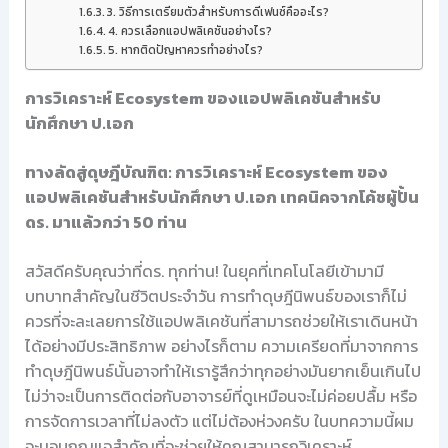
3. วิธีการเตรียมตัวสำหรับการดีเฟนซ์คืออะไร?
4. ควรเลือกแอปพลิเคชันอย่างไร?
5. หากติดปัญหาควรทำอย่างไร?
การวิเคราะห์ Ecosystem ของแอปพลิเคชันสำหรับ
นักศึกษา ป.เอก
ทางลัดสู่ดุษฎีบัณฑิต: การวิเคราะห์ Ecosystem ของ
แอปพลิเคชันสำหรับนักศึกษา ป.เอก เทคนิคจากโค้ชผู้ปั้น
ดร. มาแล้วกว่า 50 ท่าน
สวัสดีครับคุณว่าที่ดร. ทุกท่าน! ในยุคที่เทคโนโลยีเข้ามามี
บทบาทสำคัญในชีวิตประจำวัน การทำดุษฎีนิพนธ์ของเราก็ไม่
ควรที่จะละเลยการใช้แอปพลิเคชันที่สามารถช่วยให้เราเดินหน้า
ได้อย่างมีประสิทธิภาพ อย่างไรก็ตาม ความเครียดที่มาจากการ
ทำดุษฎีนิพนธ์นั้นอาจทำให้เรารู้สึกว่าทุกอย่างมันยากเย็นเกินไป
ไม่ว่าจะเป็นการติดต่อกับอาจารย์ที่ดูเหมือนจะไม่ค่อยปลื้ม หรือ
การจัดการเวลาที่ไม่ลงตัว แต่ไม่ต้องห่วงครับ ในบทความนี้ผม
จะมอบกุญแจสำคัญที่จะช่วยให้คุณสามารถวิเคราะห์