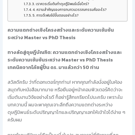
3. เราควรเริ่มต้นทำดุษฎีนิพนธ์เมื่อไหร่?
4. ความสำคัญของการทบทวนวรรณกรรมคืออะไร?
5. การดีเฟนซ์มีขั้นตอนอย่างไร?
ความแตกต่างเชิงโครงสร้างและระดับความเข้มข้น
ระหว่าง Master vs PhD Thesis
ทางลัดสู่ดุษฎีบัณฑิต: ความแตกต่างเชิงโครงสร้างและ
ระดับความเข้มข้นระหว่าง Master vs PhD Thesis
เทคนิคจากโค้ชผู้ปั้น ดร. มาแล้วกว่า 50 ท่าน
สวัสดีครับ ว่าที่ดอกเตอร์ทุกท่าน! หากคุณกำลังนั่งอยู่ในห้อง
สมุดกับหนังสือมากมาย หรือยืนอยู่หน้าคอมพิวเตอร์คิดว่าจะ
เริ่มต้นงานวิจัยอย่างไรดี ก็อย่ารู้สึกเครียดไปนะครับ เพราะใน
บทความนี้ ผมจะพาคุณเจาะลึกถึงความแตกต่างระหว่าง
ดุษฎีนิพนธ์ระดับปริญญาโทและปริญญาเอกให้เข้าใจได้ง่าย ๆ
ครับผม
การทำดุษฎีนิพนธ์ถือเป็นหนึ่งในประสบการณ์ที่ท้าทายที่สุด