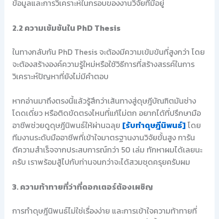
ข้อมูลและการวิเคราะห์ในกรอบของงานวิจัยที่มีอยู่
2.2 ความเข้มข้นใน PhD Thesis
ในทางกลับกัน PhD Thesis จะต้องมีความเข้มข้นที่สูงกว่า โดย
จะต้องสร้างองค์ความรู้ใหม่หรือใช้วิธีการที่สร้างสรรค์ในการ
วิเคราะห์ปัญหาที่ยังไม่มีคำตอบ
หากอ่านมาถึงตรงนี้แล้วรู้สึกว่าเส้นทางสู่ดุษฎีบัณฑิตมันช่าง
โดดเดี่ยว หรือติดขัดตรงไหนที่แก้ไม่ตก อยากได้ที่ปรึกษามือ
อาชีพช่วยดูดุษฎีนิพนธ์ให้ผ่านฉลุย
[รับทำดุษฎีนิพนธ์]
โดย
ทีมงานระดับมืออาชีพที่เข้าใจมาตรฐานงานวิจัยขั้นสูง การัน
ตีความสำเร็จจากประสบการณ์กว่า 50 เล่ม ทักหาผมได้เลยนะ
ครับ เราพร้อมสู้ไปกับท่านจนกว่าจะได้สวมชุดครุยครับผม
3. ความท้าทายที่ว่าที่ดอกเตอร์ต้องเผชิญ
การทำดุษฎีนิพนธ์ไม่ใช่เรื่องง่าย และการเข้าใจความท้าทายที่