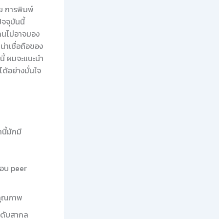
าย การพิมพ์
จุบันนี้
ยคนไม่อาจมอง
่าเชื่อถือของ
นี้ ผมจะแนะนำ
ด้อย่างมั่นใจ
ี้มักมี
สอบ peer
ีคุณภาพ
ระดับสากล