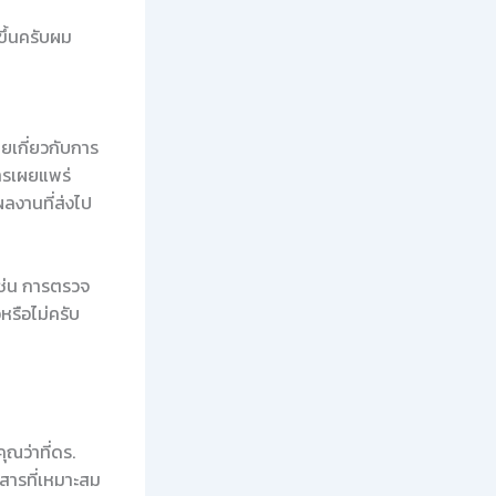
ขึ้นครับผม
ยเกี่ยวกับการ
ารเผยแพร่
ผลงานที่ส่งไป
ช่น การตรวจ
อหรือไม่ครับ
ณว่าที่ดร.
สารที่เหมาะสม