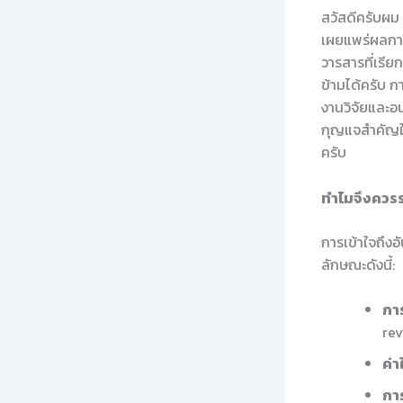
สวัสดีครับผม 
เผยแพร่ผลการว
วารสารที่เรียก
ข้ามได้ครับ 
งานวิจัยและอ
กุญแจสำคัญในก
ครับ
ทำไมจึงควร
การเข้าใจถึง
ลักษณะดังนี้:
กา
rev
ค่า
กา