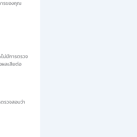
าการของคุณ
ะไม่มีการตรวจ
งผลเสียต่อ
รตรวจสอบว่า