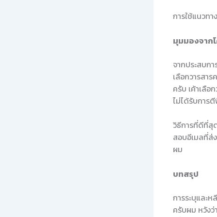
การใช้แนวทางเ
มุมมองจากโค้
จากประสบการณ
เลือกวารสารค
ครับ เค้าเลือ
ไม่ได้รับการ
วิธีการที่ดีที่
สอบอีเมลที่ส่ง
ผม
บทสรุป
การระบุและหลี
ครับผม หวังว