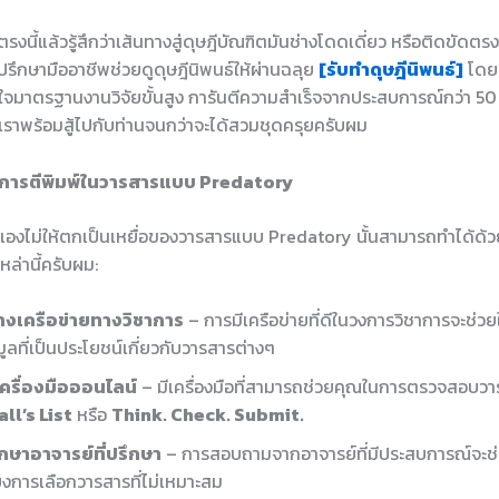
งนี้แล้วรู้สึกว่าเส้นทางสู่ดุษฎีบัณฑิตมันช่างโดดเดี่ยว หรือติดขัดตรงไ
ปรึกษามืออาชีพช่วยดูดุษฎีนิพนธ์ให้ผ่านฉลุย
[รับทำดุษฎีนิพนธ์]
โดยท
้าใจมาตรฐานงานวิจัยขั้นสูง การันตีความสำเร็จจากประสบการณ์กว่า 50
 เราพร้อมสู้ไปกับท่านจนกว่าจะได้สวมชุดครุยครับผม
่ยงการตีพิมพ์ในวารสารแบบ Predatory
วเองไม่ให้ตกเป็นเหยื่อของวารสารแบบ Predatory นั้นสามารถทำได้ด้ว
ล่านี้ครับผม:
้างเครือข่ายทางวิชาการ
– การมีเครือข่ายที่ดีในวงการวิชาการจะช่วยใ
มูลที่เป็นประโยชน์เกี่ยวกับวารสารต่างๆ
เครื่องมือออนไลน์
– มีเครื่องมือที่สามารถช่วยคุณในการตรวจสอบวา
ll’s List
หรือ
Think. Check. Submit.
กษาอาจารย์ที่ปรึกษา
– การสอบถามจากอาจารย์ที่มีประสบการณ์จะช่
่ยงการเลือกวารสารที่ไม่เหมาะสม