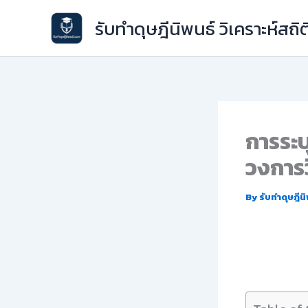
Skip
รับทำดุษฎีนิพนธ์ วิเคราะห์สถิต
to
content
การระบ
วงการ
By
รับทำดุษฎีน