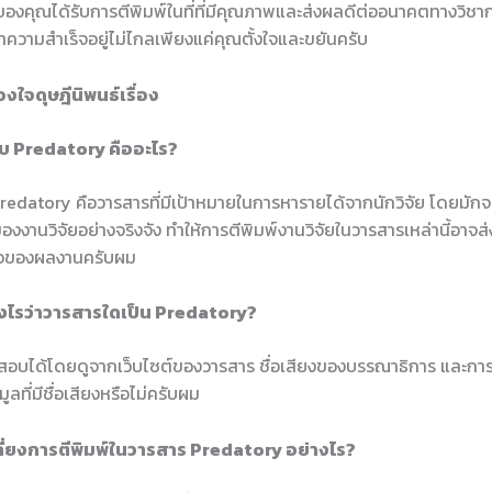
นของคุณได้รับการตีพิมพ์ในที่ที่มีคุณภาพและส่งผลดีต่ออนาคตทางวิช
่าความสำเร็จอยู่ไม่ไกลเพียงแค่คุณตั้งใจและขยันครับ
งใจดุษฎีนิพนธ์เรื่อง
บ Predatory คืออะไร?
edatory คือวารสารที่มีเป้าหมายในการหารายได้จากนักวิจัย โดยมักจ
านวิจัยอย่างจริงจัง ทำให้การตีพิมพ์งานวิจัยในวารสารเหล่านี้อาจส่
ถือของผลงานครับผม
ย่างไรว่าวารสารใดเป็น Predatory?
อบได้โดยดูจากเว็บไซต์ของวารสาร ชื่อเสียงของบรรณาธิการ และกา
มูลที่มีชื่อเสียงหรือไม่ครับผม
กเลี่ยงการตีพิมพ์ในวารสาร Predatory อย่างไร?