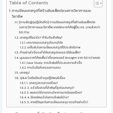
Table of Contents
การเขียนบทสรุปที่สร้างอิมแพ็คต่อวงการวิชาการและ
วิชาชีพ
[ทางลัดสู่ดุษฎีบัณฑิต] การเขียนบทสรุปที่สร้างอิมแพ็คต่อ
วงการวิชาการและวิชาชีพ เทคนิคจากโค้ชผู้ปั้น ดร. มาแล้วกว่า
50 ท่าน
บทสรุปคืออะไร? ทำไมจึงสำคัญ?
บทบาทของบทสรุปในงานวิจัย
เคล็ดลับในการเขียนบทสรุปที่มีประสิทธิภาพ
ทำอย่างไรจึงจะทำให้บทสรุปของเรามีอิมแพ็ค?
มุมมองจากโค้ชเพื่อว่าที่ดอกเตอร์ (Insight จาก 50 กว่าเคส)
Case Study: การดีเฟนซ์ที่ประสบความสำเร็จ
การรับมือกับกรรมการสอบ
บทสรุป
Q&A ไขข้อข้องใจดุษฎีนิพนธ์เรื่อง
1. บทสรุปควรยาวแค่ไหน?
2. อะไรคือส่วนที่สำคัญที่สุดในบทสรุป?
3. ผมควรใช้ภาษาทางวิชาการมากน้อยแค่ไหน?
4. มีเทคนิคอะไรในการดีเฟนซ์บ้าง?
5. หากมีปัญหาในการเขียนบทสรุป ควรทำอย่างไร?