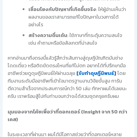
เชื่อมโยงกับปัญหาที่เกิดขึ้นจริง
: ให้ผู้อ่านเห็นว่า
ผลงานของเราสามารถแก้ไขปัญหาในวงการได้
อย่างไร
สร้างความตื่นเต้น
: ใช้ภาษาที่กระตุ้นความสนใจ
เช่น คำถามหรือข้อสังเกตที่น่าสนใจ
หากอ่านมาถึงตรงนี้แล้วรู้สึกว่าเส้นทางสู่ดุษฎีบัณฑิตมันช่าง
โดดเดี่ยว หรือติดขัดตรงไหนที่แก้ไม่ตก อยากได้ที่ปรึกษามือ
อาชีพช่วยดูดุษฎีนิพนธ์ให้ผ่านฉลุย
[รับทำดุษฎีนิพนธ์]
โดย
ทีมงานระดับมืออาชีพที่เข้าใจมาตรฐานงานวิจัยขั้นสูง การัน
ตีความสำเร็จจากประสบการณ์กว่า 50 เล่ม ทักหาผมได้เลยนะ
ครับ เราพร้อมสู้ไปกับท่านจนกว่าจะได้สวมชุดครุยครับผม
มุมมองจากโค้ชเพื่อว่าที่ดอกเตอร์ (Insight จาก 50 กว่า
เคส)
ในระยะเวลาที่ผ่านมา ผมได้มีโอกาสช่วยว่าที่ดอกเตอร์หลาย