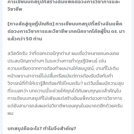
การเขียนบทสรุปที่สร้างอิมแพ็คต่อวงการวิชาการและ
วิชาชีพ
[ทางลัดสู่ดุษฎีบัณฑิต] การเขียนบทสรุปที่สร้างอิมแพ็ค
ต่อวงการวิชาการและวิชาชีพ เทคนิคจากโค้ชผู้ปั้น ดร. มา
แล้วกว่า 50 ท่าน
สวัสดีครับ ว่าที่ดอกเตอร์ทุกท่าน! ผมเชื่อว่าหลายคนคงเคย
ประสบปัญหาต่างๆ ในระหว่างการทำดุษฎีนิพนธ์ เช่น
ความเครียดจากการต้องทำผลงานให้สมบูรณ์, งานที่ไม่เดิน
หน้าเพราะอาจารย์ไม่ปลื้มหรือแม้แต่การต้องรับมือกับคำ
วิจารณ์ที่ทำให้เรารู้สึกท้อแท้ใช่ไหมครับ? แต่วันนี้ผมมีความสุข
ที่จะบอกว่า บทความนี้จะช่วยให้คุณได้ค้นพบกุญแจสำคัญใน
การเขียนบทสรุปที่ไม่เพียงแต่สร้างอิมแพ็คต่อวงการวิชาการ
แต่ยังสามารถส่งผลต่อวิชาชีพของคุณในอนาคตอีกด้วยครับ
ผม
บทสรุปคืออะไร? ทำไมจึงสำคัญ?