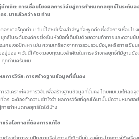
ษฎีบัณฑิต: การเชื่อมโยงผลการวิจัยสู่การกำหนดกลยุทธ์ในระดับอ
น ดร. มาแล้วกว่า 50 ท่าน
ี่ดอกเตอร์ทุกท่าน! วันนี้โค้ชมีเรื่องสำคัญที่จะพูดถึง ซึ่งคือการเชื่อมโยง
ทธ์ในระดับองค์กร ซึ่งเป็นหัวข้อที่เต็มไปด้วยความท้าทายและความซั
ะเคยเจอปัญหา เช่น ความเครียดจากการรวบรวมข้อมูลหรือการเขียนดุษ
้มอยู่บ่อย ๆ วันนี้โค้ชจะมอบกุญแจสำคัญในการสร้างกลยุทธ์ที่มีฐานข้อ
ร. ทุกท่านครับผม
ผลการวิจัย: การสร้างฐานข้อมูลที่มั่นคง
การวิเคราะห์ผลการวิจัยเพื่อสร้างฐานข้อมูลที่มั่นคง โดยผมแนะให้ลุยจุดน
ที่ดร. จะต้องทำความเข้าใจว่า ผลการวิจัยที่คุณได้มานั้นมีความหมายอย
่การกำหนดกลยุทธ์ใดได้บ้าง
าหรือโอกาสที่ต้องการแก้ไข
คุณต้องทำการระบุปัญหาหรือโอกาสที่เกิดขึ้นในองค์กร โดยการใช้เครื่อ