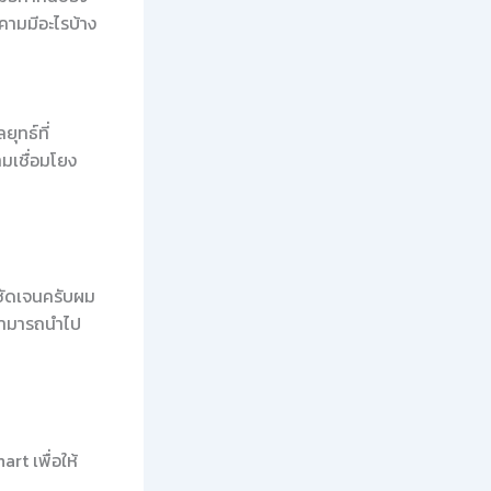
คามมีอะไรบ้าง
ุทธ์ที่
ามเชื่อมโยง
่ชัดเจนครับผม
้สามารถนำไป
rt เพื่อให้