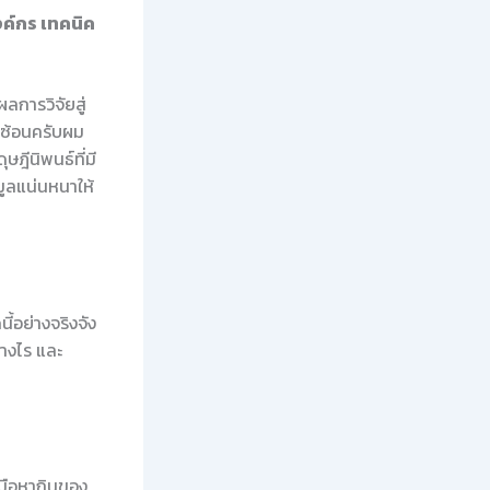
งค์กร เทคนิค
ผลการวิจัยสู่
บซ้อนครับผม
ฎีนิพนธ์ที่มี
มูลแน่นหนาให้
ี้อย่างจริงจัง
่างไร และ
งมือหากินของ