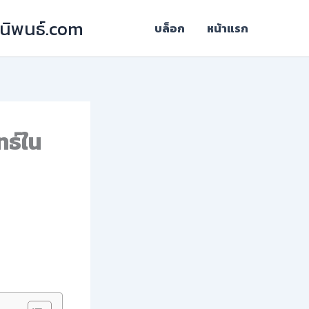
ฎีนิพนธ์.com
บล็อก
หน้าแรก
ทธ์ใน