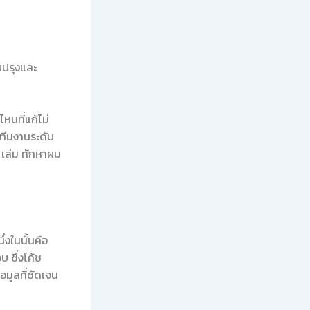
บปรุงและ
หนที่แก้ไม่
ีมงานระดับ
 เล่ม ทักหาผม
งในนั้นคือ
 ซึ่งโค้ช
อมูลที่ชัดเจน