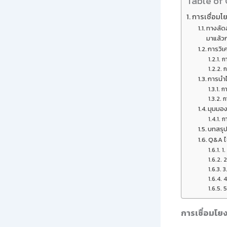
Table of
การเชื่อมโ
ทางลัดส
มาแล้วก
การวิเ
ก
ก
การนำไ
กา
ก
มุมมอง
ก
บทสรุ
Q&A ไข
1
2
3
4
5
การเชื่อมโย