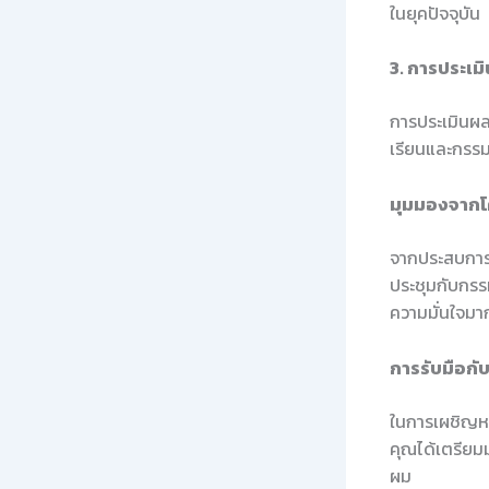
ในยุคปัจจุบัน
3. การประเม
การประเมินผล
เรียนและกรรมก
มุมมองจากโค้
จากประสบการณ
ประชุมกับกรร
ความมั่นใจมาก
การรับมือก
ในการเผชิญหน
คุณได้เตรียม
ผม