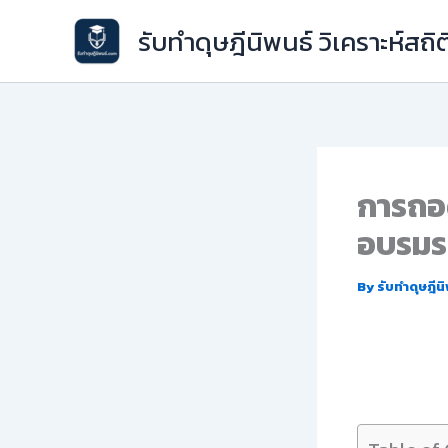
Skip
รับทำดุษฎีนิพนธ์ วิเคราะห์สถิต
to
content
การถอด
อบรมระ
By
รับทำดุษฎีน