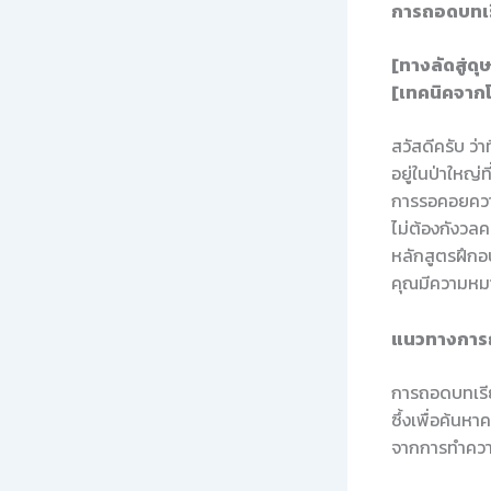
การถอดบทเรี
[ทางลัดสู่ด
[เทคนิคจากโค
สวัสดีครับ ว่
อยู่ในป่าใหญ่ท
การรอคอยความค
ไม่ต้องกังวล
หลักสูตรฝึกอ
คุณมีความหมา
แนวทางการถ
การถอดบทเรียน
ซึ้งเพื่อค้นห
จากการทำความเ