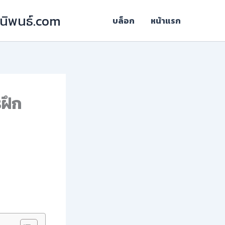
ฎีนิพนธ์.com
บล็อก
หน้าแรก
ฝึก