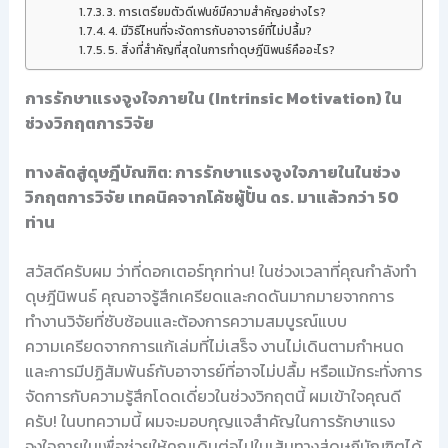
3. การเตรียมตัวดีเฟนซ์มีความสำคัญอย่างไร?
4. มีวิธีไหนที่จะจัดการกับอาจารย์ที่ไม่ปลื้ม?
5. สิ่งที่สำคัญที่สุดในการทำดุษฎีนิพนธ์คืออะไร?
การรักษาแรงจูงใจภายใน (Intrinsic Motivation) ใน
ช่วงวิกฤตการวิจัย
ทางลัดสู่ดุษฎีบัณฑิต: การรักษาแรงจูงใจภายในในช่วง
วิกฤตการวิจัย เทคนิคจากโค้ชผู้ปั้น ดร. มาแล้วกว่า 50
ท่าน
สวัสดีครับผม ว่าที่ดอกเตอร์ทุกท่าน! ในช่วงเวลาที่คุณกำลังทำ
ดุษฎีนิพนธ์ คุณอาจรู้สึกเครียดและกดดันมากมายจากการ
ทำงานวิจัยที่ซับซ้อนและต้องการความสมบูรณ์แบบ
ความเครียดจากการแก้เล่มที่ไม่เสร็จ งานไม่เดินตามกำหนด
และการมีปฏิสัมพันธ์กับอาจารย์ที่อาจไม่ปลื้ม หรือแม้กระทั่งการ
จัดการกับความรู้สึกโดดเดี่ยวในช่วงวิกฤตนี้ ผมเข้าใจคุณดี
ครับ! ในบทความนี้ ผมจะมอบกุญแจสำคัญในการรักษาแรง
จูงใจภายในเพื่อช่วยให้คุณเดินต่อไปในเส้นทางสู่ดุษฎีบัณฑิตได้