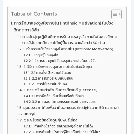
Table of Contents
การรักษาแรงจูงใจภายใน (Intrinsic Motivation) ในช่วง
วิกฤตการวิจัย
ทางลัดสู่ดุษฎีบัณฑิต: การรักษาแรงจูงใจภายในในช่วงวิกฤต
การวิจัย เทคนิคจากโค้ชผู้ปั้น ดร. มาแล้วกว่า 50 ท่าน
1. ทำความเข้าใจแรงจูงใจภายใน (Intrinsic Motivation)
1.1 ทฤษฎีแรงจูงใจ
1.2 การประยุกต์ใช้แรงจูงใจภายในในงานวิจัย
2. วิธีการรักษาแรงจูงใจภายในในช่วงวิกฤต
2.1 การตั้งเป้าหมายที่ชัดเจน
2.2 การสร้างระบบสนับสนุน
2.3 การให้เวลากับตัวเอง
3. การเตรียมตัวสำหรับการดีเฟนซ์ (Defense)
3.1 การฝึกซ้อมกับเพื่อนหรือที่ปรึกษา
3.2 การตอบคำถามกรรมการอย่างชาญฉลาด
มุมมองจากโค้ชเพื่อว่าที่ดอกเตอร์ (Insight จาก 50 กว่าเคส)
บทสรุป
Q&A ไขข้อข้องใจดุษฎีนิพนธ์เรื่อง
1. ทำอย่างไรถึงจะรักษาแรงจูงใจภายในได้?
2. ควรทำอย่างไรหากรู้สึกเครียดในช่วงทำวิจัย?