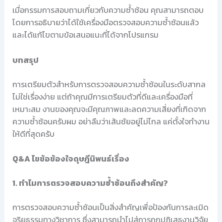
เมื่อกรรมการสอบถามเกี่ยวกับความซ้ำซ้อน คุณสามารถตอบ
โดยการอธิบายว่าได้ใช้เครื่องมือตรวจสอบความซ้ำซ้อนแล้ว
และได้แก้ไขตามข้อเสนอแนะที่ได้จากโปรแกรม
บทสรุป
การเตรียมตัวสำหรับการตรวจสอบความซ้ำซ้อนในระดับสากล
ไม่ใช่เรื่องง่าย แต่ถ้าคุณมีการเตรียมตัวที่ดีและเครื่องมือที่
เหมาะสม งานของคุณจะมีคุณภาพและลดความเสี่ยงที่เกิดจาก
ความซ้ำซ้อนครับผม อย่าลืมว่าเส้นชัยอยู่ไม่ไกล แค่ตั้งใจทำงาน
ให้ดีที่สุดครับ
Q&A ไขข้อข้องใจดุษฎีนิพนธ์เรื่อง
1. ทำไมการตรวจสอบความซ้ำซ้อนถึงสำคัญ?
การตรวจสอบความซ้ำซ้อนเป็นสิ่งสำคัญเพื่อป้องกันการละเมิด
จริยธรรมทางวิชาการ ซึ่งสามารถนำไปสู่การถูกปฏิเสธงานวิจัย