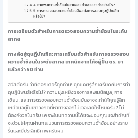
4. หากพบความซ้ำซ้อนในงานของตัวเองควรทำอย่างไร?
5. การตรวจสอบความซ้ำซ้อนมีผลต่อการสอบดุษฎีบัณฑิต
หรือไม่?
การเตรียมตัวสำหรับการตรวจสอบความซ้ำซ้อนในระดับ
สากล
ทางลัดสู่ดุษฎีบัณฑิต: การเตรียมตัวสำหรับการตรวจสอบ
ความซ้ำซ้อนในระดับสากล เทคนิคจากโค้ชผู้ปั้น ดร. มา
แล้วกว่า 50 ท่าน
สวัสดีครับ ว่าที่ดอกเตอร์ทุกท่าน! คุณเคยรู้สึกเครียดกับการทำ
ดุษฎีนิพนธ์หรือไม่? ความยุ่งเหยิงของการสะสมข้อมูล, การ
เขียน, และการตรวจสอบความซ้ำซ้อนมันอาจจะทำให้คุณรู้สึก
เหมือนอยู่ในเขาวงกตที่หาทางออกไม่เจอเลยใช่ไหมครับ? ไม่
ต้องกังวลไปครับ เพราะในบทความนี้โค้ชจะมอบกุญแจสำคัญที่
จะช่วยให้คุณผ่านกระบวนการตรวจสอบความซ้ำซ้อนอย่างราบ
รื่นและมีประสิทธิภาพครับผม