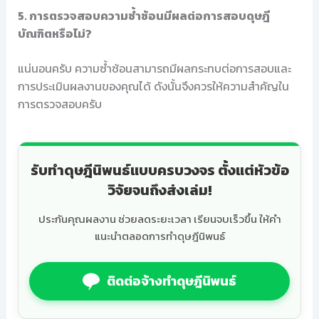
5. การตรวจสอบความซ้ำซ้อนมีผลต่อการสอบดุษฎี
บัณฑิตหรือไม่?
แน่นอนครับ ความซ้ำซ้อนสามารถมีผลกระทบต่อการสอบและ
การประเมินผลงานของคุณได้ ดังนั้นจึงควรให้ความสำคัญใน
การตรวจสอบครับ
รับทำดุษฎีนิพนธ์แบบครบวงจร ตั้งแต่หัวข้อ
วิจัยจนถึงส่งเล่ม!
ประกันคุณผลงาน ช่วยลดระยะเวลา เรียนจบเร็วขึ้น ให้คำ
แนะนำตลอดการทำดุษฎีนิพนธ์
ติดต่อจ้างทำดุษฎีนิพนธ์