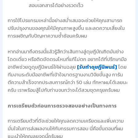
สอบเอกสารได้อย่างรวดเร็ว
การใช้โปรแกรมเหล่านี้อย่างสม่ำเสมอจะช่วยให้คุณสามารถ
ปรับปรุงงานของคุณให้มีคุณภาพสูงขึ้น และลดความเสี่ยงใน
การเผชิญกับปัญหาความซ้ำซ้อนครับผม
หากอ่านมาถึงตรงนี้แล้วรู้สึกว่าเส้นทางสู่ดุษฎีบัณฑิตมันช่าง
โดดเดี่ยว หรือติดขัดตรงไหนที่แก้ไม่ตก อยากได้ที่ปรึกษามือ
อาชีพช่วยดูดุษฎีนิพนธ์ให้ผ่านฉลุย
[รับทำดุษฎีนิพนธ์]
โดย
ทีมงานระดับมืออาชีพที่เข้าใจมาตรฐานงานวิจัยขั้นสูง การัน
ตีความสำเร็จจากประสบการณ์กว่า 50 เล่ม ทักหาผมได้เลยนะ
ครับ เราพร้อมสู้ไปกับท่านจนกว่าจะได้สวมชุดครุยครับผม
การเตรียมตัวก่อนการตรวจสอบอย่างเป็นทางการ
การเตรียมตัวที่ดีจะช่วยให้คุณลดความเครียดและเพิ่มความ
มั่นใจในการส่งผลงานให้กับกรรมการสอบ นี่คือขั้นตอนที่ผม
แนะนำให้คุณลุยจุดนี้ครับผม