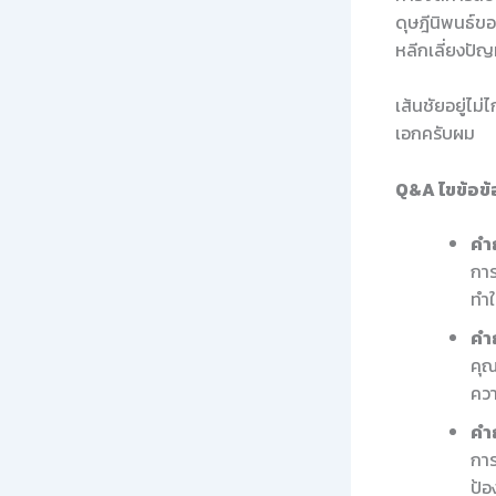
ดุษฎีนิพนธ์ขอ
หลีกเลี่ยงปั
เส้นชัยอยู่ไม
เอกครับผม
Q&A ไขข้อข้อ
คำถ
การ
ทำใ
คำ
คุณ
ควา
คำ
การ
ป้