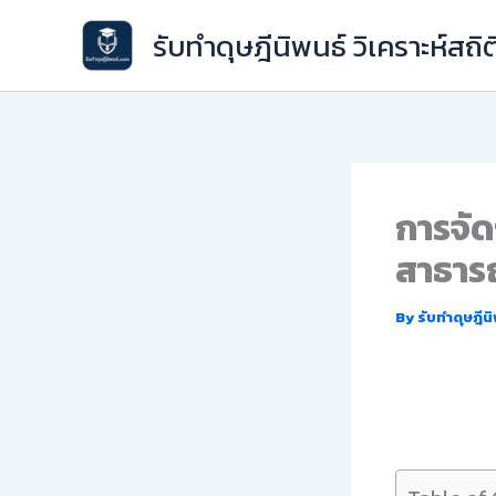
Skip
รับทำดุษฎีนิพนธ์ วิเคราะห์สถิต
to
content
การจัด
สาธาร
By
รับทำดุษฎีน