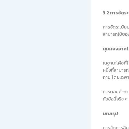
3.2 การจัดระ
การจัดระเบียบ
สามารถใช้ซอฟ
มุมมองจากโค้
ในฐานะโค้ชที
หนึ่งที่สามา
ถาม โดยเฉพาะค
การตอบคำถามก
หัวข้อนี้จริง
บทสรุป
การจัดการลิข