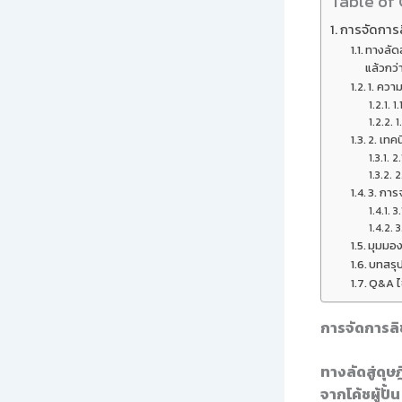
Table of
การจัดการล
ทางลัดส
แล้วกว่
1. ควา
1.
1
2. เทค
2
2
3. การ
3.
3
มุมมอง
บทสรุ
Q&A ไข
การจัดการลิ
ทางลัดสู่ดุ
จากโค้ชผู้ปั้