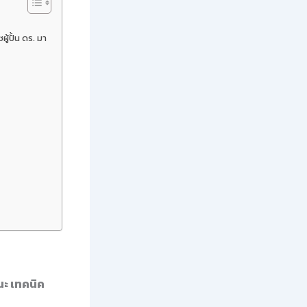
ู้ปั้น ดร. มา
ณะ เทคนิค