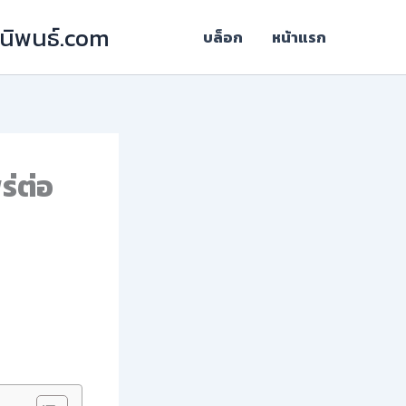
ฎีนิพนธ์.com
บล็อก
หน้าแรก
ร่ต่อ