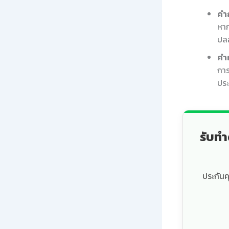
คำ
หาก
ปล
คำ
การ
ประ
รับทำ
ประกันค