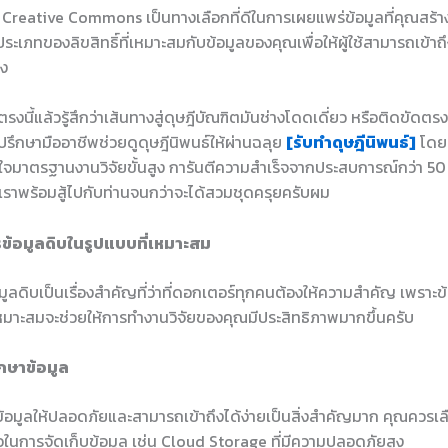
ิ์ Creative Commons เป็นทางเลือกที่ดีในการเผยแพร่ข้อมูลที่คุณสร้าง
ะเภทของลิขสิทธิ์ที่เหมาะสมกับข้อมูลของคุณเพื่อให้ผู้ใช้สามารถเข้าถึ
อง
งนี้แล้วรู้สึกว่าเส้นทางสู่ดุษฎีบัณฑิตมันช่างโดดเดี่ยว หรือติดขัดตรงไ
ปรึกษามืออาชีพช่วยดูดุษฎีนิพนธ์ให้ผ่านฉลุย
[รับทำดุษฎีนิพนธ์]
โดยท
้าใจมาตรฐานงานวิจัยขั้นสูง การันตีความสำเร็จจากประสบการณ์กว่า 50
 เราพร้อมสู้ไปกับท่านจนกว่าจะได้สวมชุดครุยครับผม
รข้อมูลดิบในรูปแบบที่เหมาะสม
ูลดิบเป็นเรื่องสำคัญที่ว่าที่ดอกเตอร์ทุกคนต้องให้ความสำคัญ เพราะข้อ
หมาะสมจะช่วยให้การทำงานวิจัยของคุณมีประสิทธิภาพมากขึ้นครับ
ักษาข้อมูล
้อมูลให้ปลอดภัยและสามารถเข้าถึงได้ง่ายเป็นสิ่งสำคัญมาก คุณควรเลือ
ือในการจัดเก็บข้อมูล เช่น Cloud Storage ที่มีความปลอดภัยสูง