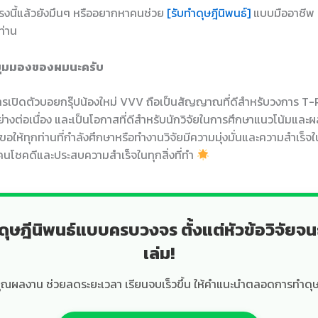
ตรงนี้แล้วยังมึนๆ หรืออยากหาคนช่วย
[รับทำดุษฎีนิพนธ์]
แบบมืออาชีพ 
ท่าน
มุมมองของผมนะครับ
 การเปิดตัวบอยกรุ๊ปน้องใหม่ VVV ถือเป็นสัญญาณที่ดีสำหรับวงการ T-
่างต่อเนื่อง และเป็นโอกาสที่ดีสำหรับนักวิจัยในการศึกษาแนวโน้มและผ
้ ขอให้ทุกท่านที่กำลังศึกษาหรือทำงานวิจัยมีความมุ่งมั่นและความสำเร็จใ
กคนโชคดีและประสบความสำเร็จในทุกสิ่งที่ทำ
ดุษฎีนิพนธ์แบบครบวงจร ตั้งแต่หัวข้อวิจัยจน
เล่ม!
ุณผลงาน ช่วยลดระยะเวลา เรียนจบเร็วขึ้น ให้คำแนะนำตลอดการทำดุษ