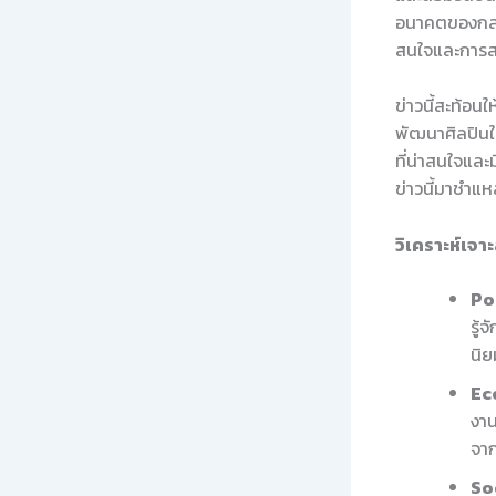
อนาคตของกลุ่
สนใจและการสน
ข่าวนี้สะท้อน
พัฒนาศิลปินใ
ที่น่าสนใจแล
ข่าวนี้มาชำแห
วิเคราะห์เจ
Pol
รู้
นิย
Ec
งาน
จา
So