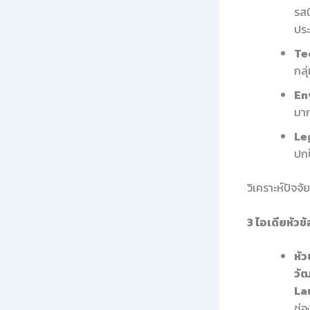
รสน
ประ
Te
กลุ
En
มาก
Le
ปกป
วิเคราะห์ปัจจ
3 ไอเดียหัวข
หัว
วั
La
ช่อ