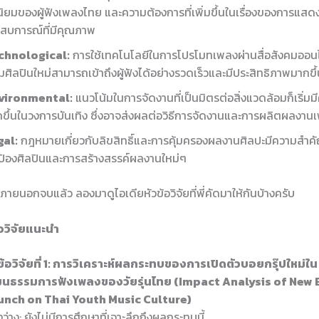
ิยมของผู้ฟังเพลงไทย และความต้องการที่เพิ่มขึ้นในเรื่องของการแส
สบการณ์ที่มีคุณภาพ
chnological:
การใช้เทคโนโลยีในการโปรโมทเพลงผ่านสื่อสังคมออนไ
่มศิลปินใหม่สามารถเข้าถึงผู้ฟังได้อย่างรวดเร็วและมีประสิทธิภาพมากขึ
vironmental:
แนวโน้มในการจัดงานที่เป็นมิตรต่อสิ่งแวดล้อมก็เริ่ม
ขึ้นในวงการบันเทิง ซึ่งอาจส่งผลต่อวิธีการจัดงานและการผลิตผลง
gal:
กฎหมายเกี่ยวกับลิขสิทธิ์และการคุ้มครองผลงานศิลปะมีความสำ
้องศิลปินและการสร้างสรรค์ผลงานใหม่ๆ
ัยภายนอกจบแล้ว ลองมาดูไอเดียหัวข้อวิจัยที่พี่คัดมาให้กันบ้างครับ
้อวิจัยแนะนำ
ข้อวิจัยที่ 1: การวิเคราะห์ผลกระทบของการเปิดตัวบอยกรุ๊ปใหม่ใ
ฒนธรรมการฟังเพลงของวัยรุ่นไทย (Impact Analysis of New
unch on Thai Youth Music Culture)
งว่าง: ยังไม่มีการศึกษาที่เจาะลึกถึงผลกระทบนี้