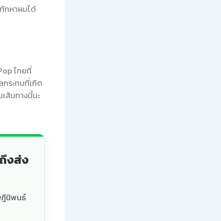
ทักหาผมได้
Pop ไทยที่
ลกระทบที่เกิด
นเส้นทางนี้นะ
ถึงส่ง
ฎีนิพนธ์