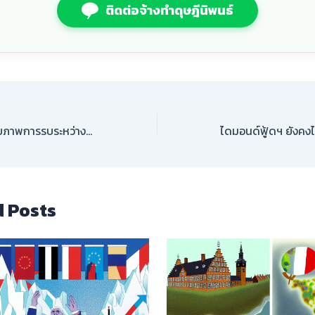
ติดต่อจ้างทำดุษฎีนิพนธ์
การเปรียบเทียบศักยภาพการรบระหว่างปากีสถานและอัฟกานิสถาน: ใครจะเป็นผู้ชนะในสงครามครั้งใหม่?
d Posts