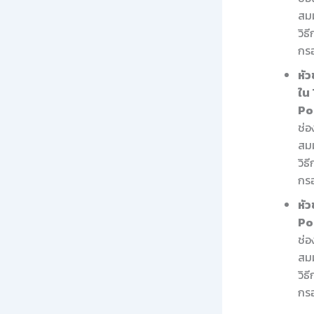
สมม
วิธ
กร
หัว
ใน
Po
ช่อ
สมม
วิธ
กรอ
หั
Po
ช่อ
สม
วิธ
กร