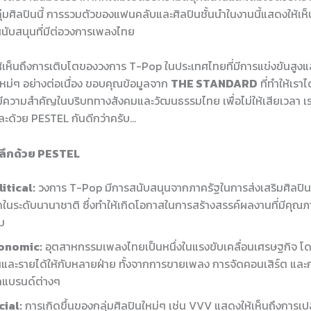
มศิลปินนี้ การรวมตัวของแฟนคลับและศิลปินชั้นนำในงานนี้แสดงให้เห
ับสนุนที่มีต่อวงการเพลงไทย
ให้เห็นถึงการเติบโตของวงการ T-Pop ในประเทศไทยที่มีการแข่งขันสูงแ
หม่ๆ อย่างต่อเนื่อง ขอบคุณข้อมูลจาก
THE STANDARD
ที่ทำให้เรา
ะมีความสำคัญในบริบททางสังคมและวัฒนธรรมไทย เพื่อไม่ให้เสียเวลา 
ละด้วย PESTEL กันดีกว่าครับ…
าะลึกด้วย PESTEL
itical:
วงการ T-Pop มีการสนับสนุนจากภาครัฐในการส่งเสริมศิลปินไท
จักในระดับนานาชาติ ซึ่งทำให้เกิดโอกาสในการสร้างสรรค์ผลงานที่มีคุณภ
ม
onomic:
อุตสาหกรรมเพลงไทยเป็นหนึ่งในแรงขับเคลื่อนเศรษฐกิจ โด
และรายได้ให้กับหลายฝ่าย ทั้งจากการขายเพลง การจัดคอนเสิร์ต และ
กแบรนด์ต่างๆ
cial:
การเกิดขึ้นของกลุ่มศิลปินใหม่ๆ เช่น VVV แสดงให้เห็นถึงการเ