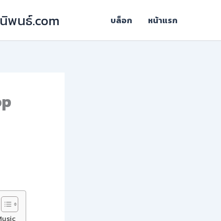
ฎีนิพนธ์.com
บล็อก
หน้าแรก
op
Music