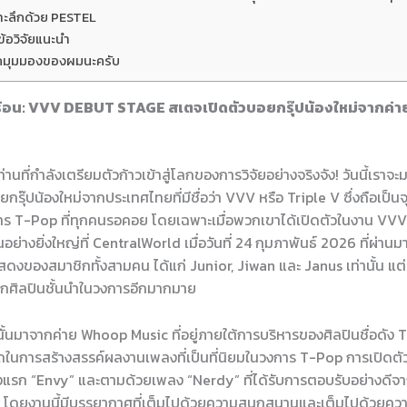
จาะลึกด้วย PESTEL
ข้อวิจัยแนะนำ
กมุมมองของผมนะครับ
ร้อน: VVV DEBUT STAGE สเตจเปิดตัวบอยกรุ๊ปน้องใหม่จากค่
่านที่กำลังเตรียมตัวก้าวเข้าสู่โลกของการวิจัยอย่างจริงจัง! วันนี้เราจ
รุ๊ปน้องใหม่จากประเทศไทยที่มีชื่อว่า VVV หรือ Triple V ซึ่งถือเป็นจุดเ
การ T-Pop ที่ทุกคนรอคอย โดยเฉพาะเมื่อพวกเขาได้เปิดตัวในงาน VV
้นอย่างยิ่งใหญ่ที่ CentralWorld เมื่อวันที่ 24 กุมภาพันธ์ 2026 ที่ผ่านมา 
สดงของสมาชิกทั้งสามคน ได้แก่ Junior, Jiwan และ Janus เท่านั้น แต
กศิลปินชั้นนำในวงการอีกมากมาย
้นมาจากค่าย Whoop Music ที่อยู่ภายใต้การบริหารของศิลปินชื่อดัง T
ในการสร้างสรรค์ผลงานเพลงที่เป็นที่นิยมในวงการ T-Pop การเปิดตัวใ
แรก “Envy” และตามด้วยเพลง “Nerdy” ที่ได้รับการตอบรับอย่างดี
 โดยงานนี้มีบรรยากาศที่เต็มไปด้วยความสนุกสนานและเต็มไปด้วยคว